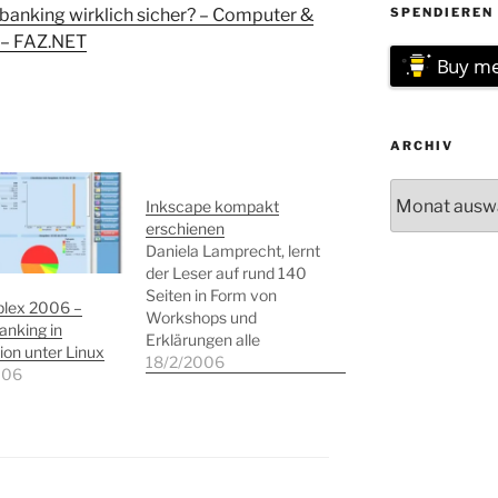
ebanking wirklich sicher? – Computer &
SPENDIEREN 
 – FAZ.NET
Buy me
ARCHIV
Archiv
Inkscape kompakt
erschienen
Daniela Lamprecht, lernt
der Leser auf rund 140
Seiten in Form von
lex 2006 –
Workshops und
nking in
Erklärungen alle
ion unter Linux
wesentlichen Funktionen
18/2/2006
006
dieses tollen
Zeichenprogramms
kennen. Inkscape
kompakt bei Amazon
bestellen Am Kiosk liegt
ab sofort die neu PC