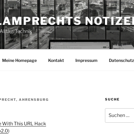
LAMPRECHTS NOTIZE
Alltag, Technik
Meine Homepage
Kontakt
Impressum
Datenschutz
SUCHE
PRECHT, AHRENSBURG
Suchen
nach:
 With This URL Hack
2.0
)