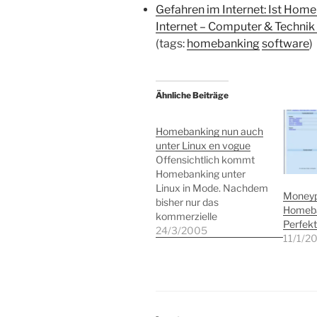
Gefahren im Internet: Ist Hom
Internet – Computer & Technik
(tags:
homebanking
software
)
Ähnliche Beiträge
Homebanking nun auch
unter Linux en vogue
Offensichtlich kommt
Homebanking unter
Linux in Mode. Nachdem
Moneyp
bisher nur das
Homeba
kommerzielle
Perfekt
"Moneyplex":http://www
24/3/2005
11/1/2
.matrica.de und
"GnuCash":http://www.g
nucash.org das
Abwickeln
elektronischen
Zahlungsverkehrs