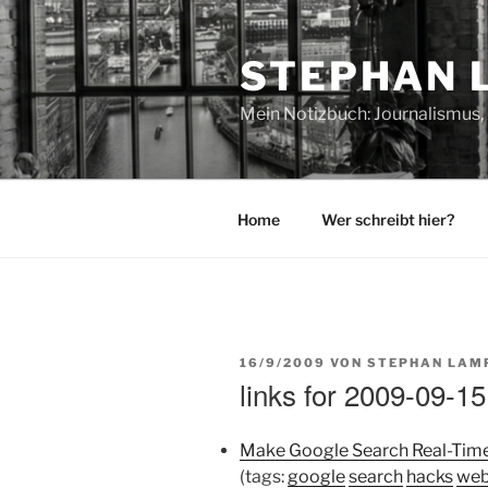
Zum
Inhalt
STEPHAN 
springen
Mein Notizbuch: Journalismus, 
Home
Wer schreibt hier?
VERÖFFENTLICHT
16/9/2009
VON
STEPHAN LAM
AM
links for 2009-09-15
Make Google Search Real-Time
(tags:
google
search
hacks
web