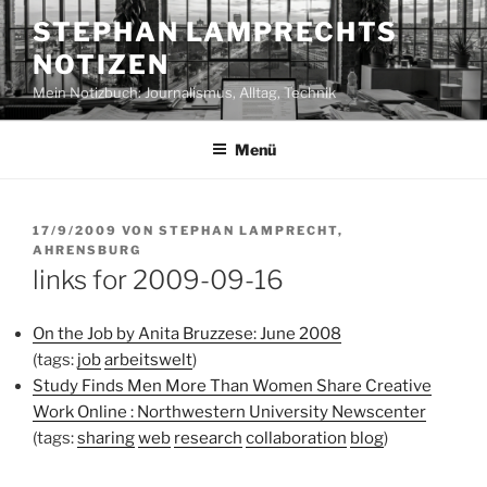
Zum
STEPHAN LAMPRECHTS
Inhalt
NOTIZEN
springen
Mein Notizbuch: Journalismus, Alltag, Technik
Menü
VERÖFFENTLICHT
17/9/2009
VON
STEPHAN LAMPRECHT,
AM
AHRENSBURG
links for 2009-09-16
On the Job by Anita Bruzzese: June 2008
(tags:
job
arbeitswelt
)
Study Finds Men More Than Women Share Creative
Work Online : Northwestern University Newscenter
(tags:
sharing
web
research
collaboration
blog
)