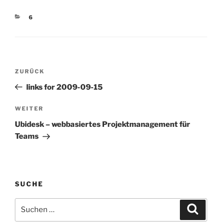
Fernsehen: Wir trommeln
modellautos)
uns nicht auf die Brust
KATEGORIEN
6
(tags: medien tv
fernsehen vox
medienkritik) Karriere
durch virtuelles
Networking? -…
Beitragsnavigation
Vorheriger
ZURÜCK
Beitrag
links for 2009-09-15
Nächster
WEITER
Beitrag
Ubidesk – webbasiertes Projektmanagement für
Teams
SUCHE
Suchen
Suche
nach: