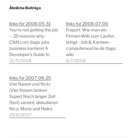
Ähnliche Beiträge
links for 2008-05-31
links for 2008-07-06
You're not getting the job
Fraport: Wie man ein
-- 25 reasons why -
Firmen-Wiki zum Laufen
CNN.com (tags: jobs
bringt - Job & Karriere -
business karriere) A
computerwoche.de (tags:
Developer's Guide to
wiki
Surviving Meetings (tags:
31/5/2008
wissensmanagement
6/7/2008
meeting arbeitswelt
collaboration) Online-
sitzungen) 16 Ways to
Reklame: Betrugsroboter
links for 2007-06-25
Keep A Razor- Sharp
attackieren Googles
Vier Nasen und flickr
Focus at Work | Zen
Anzeigensystem -
[Vier Nasen tanken
Habits (tags: productivity
Netzwelt - SPIEGEL
Super] Nach langer Zeit
work gtd lifehacks)
ONLINE - Nachrichten
(fast) vereint, diskutieren
(tags: adsense artikel e-
Nico, Mario und Heiko
business klickbetrug
das flickr-Dilemma. (tags:
25/6/2007
adwords google)
blogs flickr zensur pr-
Renncenter Hamburg
dilemma) Medien -
(tags: slotcars carrera
Feuilleton - FAZ.NET -
rennbahnen hamburg