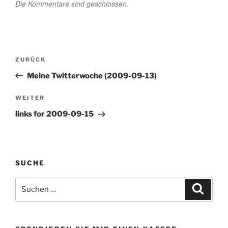
Die Kommentare sind geschlossen.
Beitragsnavigation
Vorheriger
ZURÜCK
Beitrag
Meine Twitterwoche (2009-09-13)
Nächster
WEITER
Beitrag
links for 2009-09-15
SUCHE
Suchen
Suche
nach: