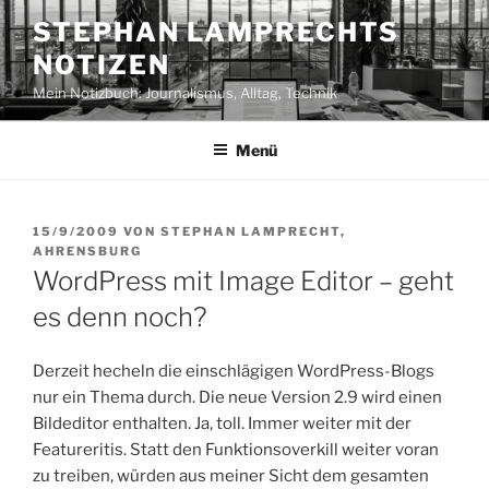
Zum
STEPHAN LAMPRECHTS
Inhalt
NOTIZEN
springen
Mein Notizbuch: Journalismus, Alltag, Technik
Menü
VERÖFFENTLICHT
15/9/2009
VON
STEPHAN LAMPRECHT,
AM
AHRENSBURG
WordPress mit Image Editor – geht
es denn noch?
Derzeit hecheln die einschlägigen WordPress-Blogs
nur ein Thema durch. Die neue Version 2.9 wird einen
Bildeditor enthalten. Ja, toll. Immer weiter mit der
Featureritis. Statt den Funktionsoverkill weiter voran
zu treiben, würden aus meiner Sicht dem gesamten