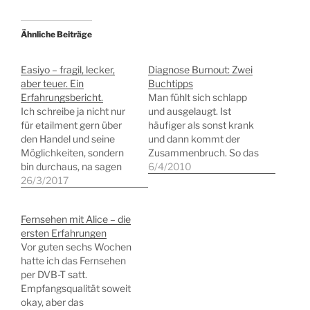
Ähnliche Beiträge
Easiyo – fragil, lecker,
Diagnose Burnout: Zwei
aber teuer. Ein
Buchtipps
Erfahrungsbericht.
Man fühlt sich schlapp
Ich schreibe ja nicht nur
und ausgelaugt. Ist
für etailment gern über
häufiger als sonst krank
den Handel und seine
und dann kommt der
Möglichkeiten, sondern
Zusammenbruch. So das
bin durchaus, na sagen
gängige Klischee und die
6/4/2010
wir mal,
26/3/2017
allgemeine Beschreibung
konsumbejahend. Und in
eines Burnouts in den
dieser Eigenschaft auch
einschlägigen Medien.
Fernsehen mit Alice – die
gelegentlicher Zuschauer
Und tatsächlich: So ist es
ersten Erfahrungen
der einschlägigen
auch, wenn auch das
Vor guten sechs Wochen
Verkaufssender. Nach
unmittelbare Erleben
hatte ich das Fernsehen
vielen kurzen
ganz anders, viel stärker
per DVB-T satt.
Begegnungen mit dem
und bedrohlicher ist, als
Empfangsqualität soweit
Produkt Easiyo bei QVC
sich…
okay, aber das
habe ich mir dann doch