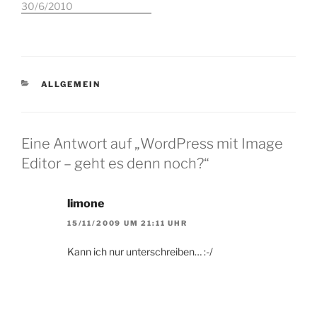
Programmangebot
30/6/2010
mal ein Starter-Set…
reichte mir nicht mehr.
Also Kabelanschluss
reaktiveren? Ziemlich
teuer inzwischen und was
in Foren und anderswo
KATEGORIEN
ALLGEMEIN
zur Empfangsqualität und
Stabilität von Kabel
Deutschland zu lesen
war, konnte nicht
Eine Antwort auf „WordPress mit Image
überzeugen. Sat?
Editor – geht es denn noch?“
Bisschen viel Aufwand…
limone
15/11/2009 UM 21:11 UHR
Kann ich nur unterschreiben… :-/