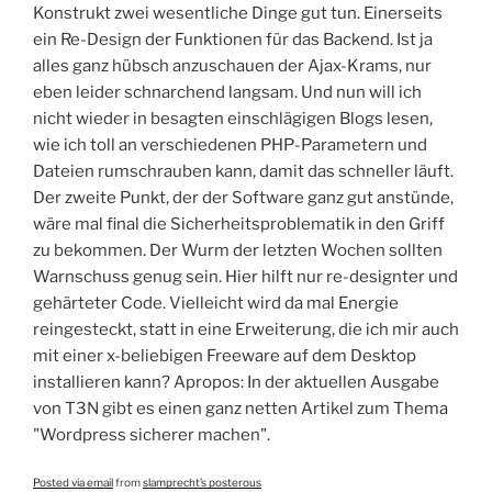
Konstrukt zwei wesentliche Dinge gut tun. Einerseits
ein Re-Design der Funktionen für das Backend. Ist ja
alles ganz hübsch anzuschauen der Ajax-Krams, nur
eben leider schnarchend langsam. Und nun will ich
nicht wieder in besagten einschlägigen Blogs lesen,
wie ich toll an verschiedenen PHP-Parametern und
Dateien rumschrauben kann, damit das schneller läuft.
Der zweite Punkt, der der Software ganz gut anstünde,
wäre mal final die Sicherheitsproblematik in den Griff
zu bekommen. Der Wurm der letzten Wochen sollten
Warnschuss genug sein. Hier hilft nur re-designter und
gehärteter Code. Vielleicht wird da mal Energie
reingesteckt, statt in eine Erweiterung, die ich mir auch
mit einer x-beliebigen Freeware auf dem Desktop
installieren kann? Apropos: In der aktuellen Ausgabe
von T3N gibt es einen ganz netten Artikel zum Thema
"Wordpress sicherer machen".
Posted via email
from
slamprecht’s posterous