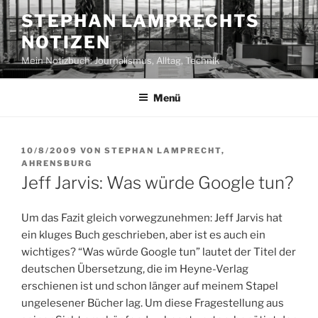
Zum
STEPHAN LAMPRECHTS
Inhalt
NOTIZEN
springen
Mein Notizbuch: Journalismus, Alltag, Technik
Menü
VERÖFFENTLICHT
10/8/2009
VON
STEPHAN LAMPRECHT,
AM
AHRENSBURG
Jeff Jarvis: Was würde Google tun?
Um das Fazit gleich vorwegzunehmen: Jeff Jarvis hat
ein kluges Buch geschrieben, aber ist es auch ein
wichtiges? “Was würde Google tun” lautet der Titel der
deutschen Übersetzung, die im Heyne-Verlag
erschienen ist und schon länger auf meinem Stapel
ungelesener Bücher lag. Um diese Fragestellung aus