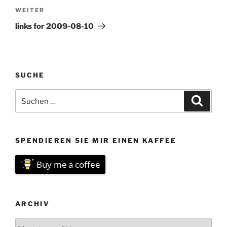
Nächster
WEITER
Beitrag
links for 2009-08-10
SUCHE
Suchen
Suche
nach:
SPENDIEREN SIE MIR EINEN KAFFEE
Buy me a coffee
ARCHIV
Archiv