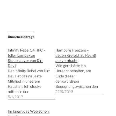
Ähnliche Beiträge
Infinity Rebel 54 HFC –
Hamburg Freezers –
toller kompakter
gegen Krefeld (zu Recht)
Staubsauger von Dirt
ausgerutscht
Devil
Wie gern hätte ich
Der Infinity Rebel von Dirt
Unrecht behalten, am
Devil ist das neueste
Ende dieser
Mitglied in unserem
denkwürdigen
Haushalt. Ich stecke
Begegnung zwischen den
mitten in der
Hamburg Freezers und
22/9/2013
Vorbereitung eines
5/1/2017
den Pinguinen aus
Umzugs. Sie kennen das
Krefeld. Der aktuelle
ja. In der neuen Wohnung
Tabellenführer erwischte
Ihr kriegt das Web schon
ist noch viel zu tun und
einen Traumstart und