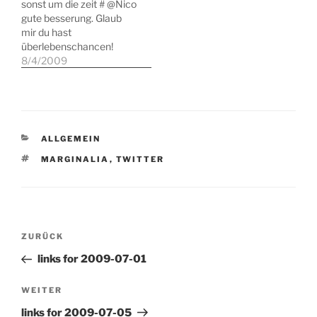
sonst um die zeit # @Nico
Wochen ist es an der Zeit,
monumental ist. Zum
gute besserung. Glaub
ein erstes Fazit zu ziehen.
anderen Jenny Holzer.
mir du hast
Das…
Letztere nutzt nun auch
überlebenschancen!
Twitter. Technorati…
1aerfahrungenmitdemsc
8/4/2009
heiss # eagle has landed
in the office # @laTuya
unter windows blogdesk.
eines der besten
programme # @laTuya
KATEGORIEN
ALLGEMEIN
für linux gibt es diverse
kommen aber alle noch
SCHLAGWÖRTER
MARGINALIA
,
TWITTER
nicht ran. eine idee…
Beitragsnavigation
Vorheriger
ZURÜCK
Beitrag
links for 2009-07-01
Nächster
WEITER
Beitrag
links for 2009-07-05