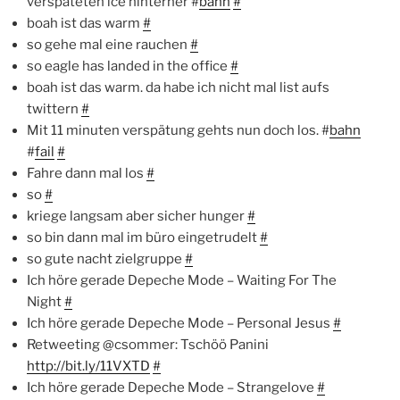
verspäteten ice hinterher #
bahn
#
boah ist das warm
#
so gehe mal eine rauchen
#
so eagle has landed in the office
#
boah ist das warm. da habe ich nicht mal list aufs
twittern
#
Mit 11 minuten verspätung gehts nun doch los. #
bahn
#
fail
#
Fahre dann mal los
#
so
#
kriege langsam aber sicher hunger
#
so bin dann mal im büro eingetrudelt
#
so gute nacht zielgruppe
#
Ich höre gerade Depeche Mode – Waiting For The
Night
#
Ich höre gerade Depeche Mode – Personal Jesus
#
Retweeting @csommer: Tschöö Panini
http://bit.ly/11VXTD
#
Ich höre gerade Depeche Mode – Strangelove
#