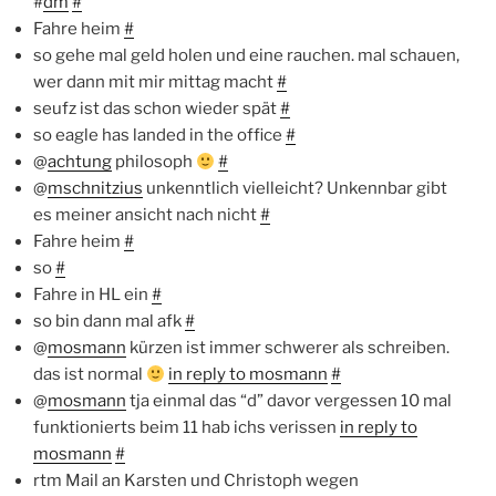
#
dm
#
Fahre heim
#
so gehe mal geld holen und eine rauchen. mal schauen,
wer dann mit mir mittag macht
#
seufz ist das schon wieder spät
#
so eagle has landed in the office
#
@
achtung
philosoph
#
@
mschnitzius
unkenntlich vielleicht? Unkennbar gibt
es meiner ansicht nach nicht
#
Fahre heim
#
so
#
Fahre in HL ein
#
so bin dann mal afk
#
@
mosmann
kürzen ist immer schwerer als schreiben.
das ist normal
in reply to mosmann
#
@
mosmann
tja einmal das “d” davor vergessen 10 mal
funktionierts beim 11 hab ichs verissen
in reply to
mosmann
#
rtm Mail an Karsten und Christoph wegen