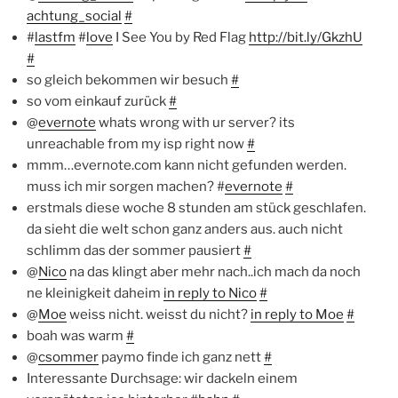
achtung_social
#
#
lastfm
#
love
I See You by Red Flag
http://bit.ly/GkzhU
#
so gleich bekommen wir besuch
#
so vom einkauf zurück
#
@
evernote
whats wrong with ur server? its
unreachable from my isp right now
#
mmm…evernote.com kann nicht gefunden werden.
muss ich mir sorgen machen? #
evernote
#
erstmals diese woche 8 stunden am stück geschlafen.
da sieht die welt schon ganz anders aus. auch nicht
schlimm das der sommer pausiert
#
@
Nico
na das klingt aber mehr nach..ich mach da noch
ne kleinigkeit daheim
in reply to Nico
#
@
Moe
weiss nicht. weisst du nicht?
in reply to Moe
#
boah was warm
#
@
csommer
paymo finde ich ganz nett
#
Interessante Durchsage: wir dackeln einem