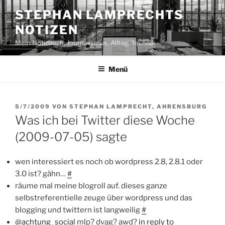
Zum
STEPHAN LAMPRECHTS
Inhalt
NOTIZEN
springen
Mein Notizbuch: Journalismus, Alltag, Technik
Menü
VERÖFFENTLICHT
5/7/2009
VON
STEPHAN LAMPRECHT, AHRENSBURG
AM
Was ich bei Twitter diese Woche
(2009-07-05) sagte
wen interessiert es noch ob wordpress 2.8, 2.8.1 oder
3.0 ist? gähn…
#
räume mal meine blogroll auf. dieses ganze
selbstreferentielle zeuge über wordpress und das
blogging und twittern ist langweilig
#
@
achtung_social
mlp? dvag? awd?
in reply to