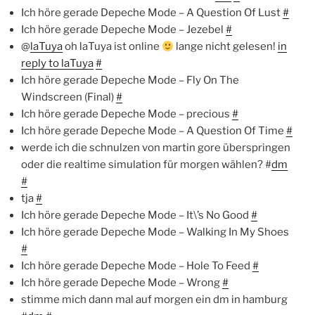
Ich höre gerade Depeche Mode – A Question Of Lust
#
Ich höre gerade Depeche Mode – Jezebel
#
@
laTuya
oh laTuya ist online
lange nicht gelesen!
in
reply to laTuya
#
Ich höre gerade Depeche Mode – Fly On The
Windscreen (Final)
#
Ich höre gerade Depeche Mode – precious
#
Ich höre gerade Depeche Mode – A Question Of Time
#
werde ich die schnulzen von martin gore überspringen
oder die realtime simulation für morgen wählen? #
dm
#
tja
#
Ich höre gerade Depeche Mode – It\’s No Good
#
Ich höre gerade Depeche Mode – Walking In My Shoes
#
Ich höre gerade Depeche Mode – Hole To Feed
#
Ich höre gerade Depeche Mode – Wrong
#
stimme mich dann mal auf morgen ein dm in hamburg