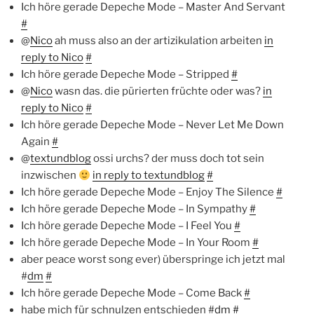
Ich höre gerade Depeche Mode – Master And Servant
#
@
Nico
ah muss also an der artizikulation arbeiten
in
reply to Nico
#
Ich höre gerade Depeche Mode – Stripped
#
@
Nico
wasn das. die pürierten früchte oder was?
in
reply to Nico
#
Ich höre gerade Depeche Mode – Never Let Me Down
Again
#
@
textundblog
ossi urchs? der muss doch tot sein
inzwischen
in reply to textundblog
#
Ich höre gerade Depeche Mode – Enjoy The Silence
#
Ich höre gerade Depeche Mode – In Sympathy
#
Ich höre gerade Depeche Mode – I Feel You
#
Ich höre gerade Depeche Mode – In Your Room
#
aber peace worst song ever) überspringe ich jetzt mal
#
dm
#
Ich höre gerade Depeche Mode – Come Back
#
habe mich für schnulzen entschieden #
dm
#