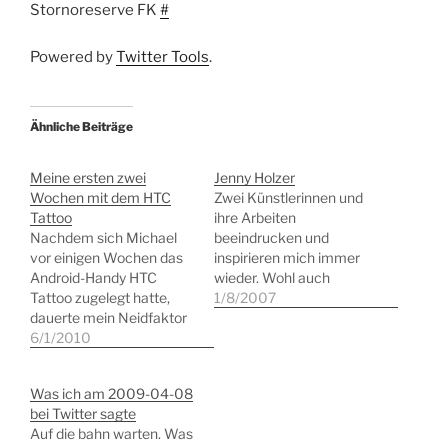
Stornoreserve FK
#
Powered by
Twitter Tools
.
Ähnliche Beiträge
Meine ersten zwei
Jenny Holzer
Wochen mit dem HTC
Zwei Künstlerinnen und
Tattoo
ihre Arbeiten
Nachdem sich Michael
beeindrucken und
vor einigen Wochen das
inspirieren mich immer
Android-Handy HTC
wieder. Wohl auch
Tattoo zugelegt hatte,
deshalb, weil die Sprache
1/8/2007
dauerte mein Neidfaktor
und Texte die
gerade einmal wenige
6/1/2010
Fundamente ihrer Arbeit
Tage und schon habe ich
bilden. Da ist zum einen,
meinen Vodafone Vertrag
die leider viel zu
Was ich am 2009-04-08
vorzeitig verlängert und
unterschätzte, Hanne
bei Twitter sagte
mir das Handy für 1 Euro
Darboven, deren
Auf die bahn warten. Was
gesichert. Nach zwei
Schaffen wirklich