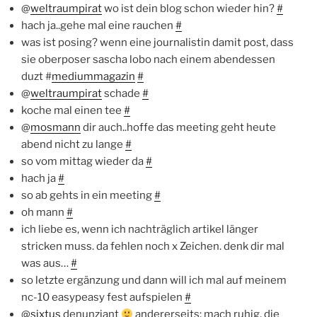
@
weltraumpirat
wo ist dein blog schon wieder hin?
#
hach ja..gehe mal eine rauchen
#
was ist posing? wenn eine journalistin damit post, dass
sie oberposer sascha lobo nach einem abendessen
duzt #
mediummagazin
#
@
weltraumpirat
schade
#
koche mal einen tee
#
@
mosmann
dir auch..hoffe das meeting geht heute
abend nicht zu lange
#
so vom mittag wieder da
#
hach ja
#
so ab gehts in ein meeting
#
oh mann
#
ich liebe es, wenn ich nachträglich artikel länger
stricken muss. da fehlen noch x Zeichen. denk dir mal
was aus…
#
so letzte ergänzung und dann will ich mal auf meinem
nc-10 easypeasy fest aufspielen
#
@
sixtus
denunziant
andererseits: mach ruhig, die