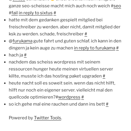
ganze seo-scheisse macht mich auch noch weich #
seo
#
fail
in reply to sixtus
#
hatte mit dem gedanken gespielt mitglied bei
freischreiber zu werden. aber nicht, damit mitglied der
ksk zu werden. schade, freischreiber
#
@
furukama
gute fahrt und guten schlaf. ich kann in den
dingern ja kein auge zu machen
in reply to furukama
#
hach ja
#
nachdem das scheiss wordpress mit seinem
ressourcen hunger heute meinen virtuellen server
killte, musste ich das hosting paket upgraden
#
heute nacht soll es soweit sein. wenn das nicht hilft,
hilft nur noch ein eigener server. vielleicht mal den
quellcode optimieren?#
wordpress
#
so ich gehe mal eine rauchen und dann ins bett
#
Powered by
Twitter Tools
.