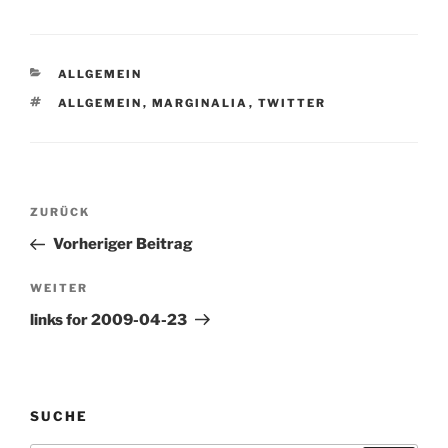
so gehe mal etwas
besorgen # so wieder
zurück # dann wollen wir
uns mal weiter mit dem
KATEGORIEN
ALLGEMEIN
thema firefox als
recherchewerkzeug…
SCHLAGWÖRTER
ALLGEMEIN
,
MARGINALIA
,
TWITTER
Beitragsnavigation
Vorheriger
ZURÜCK
Beitrag
Vorheriger Beitrag
Nächster
WEITER
Beitrag
links for 2009-04-23
SUCHE