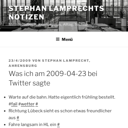
Zum
STEPHAN LAMPRECHTS
Inhalt
NOTIZEN
springen
Mein Notizbuch: Journalismus, Alltag, Technik
Menü
VERÖFFENTLICHT
23/4/2009
VON
STEPHAN LAMPRECHT,
AM
AHRENSBURG
Was ich am 2009-04-23 bei
Twitter sagte
Warte auf die bahn. Hatte eigentlich frühling bestellt.
#
fail
#
wetter
#
Richtung Lübeck sieht es schon etwas freundlicher
aus
#
Fahre langsam in HL ein
#