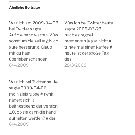
Ähnliche Beiträge
Was ich am 2009-04-08
Was ich bei Twitter heute
bei Twitter sagte
sagte 2009-03-28
Auf die bahn warten. Was
huch es regnet
sonst um die zeit # @Nico
momentan ja gar nicht #
gute besserung. Glaub
trinke mal einen kaffee #
mir du hast
heute ist der große Tag
überlebenschancen!
des
1aerfahrungenmitdemsc
8/4/2009
Kindergeburtstags..mit
28/3/2009
heiss # eagle has landed
15 kids gehts nachher ins
in the office # @laTuya
indoo # so vom einkaufen
Was ich bei Twitter heute
unter windows blogdesk.
wieder da. gattin ist noch
sagte 2009-04-06
eines der besten
auf nem flohmarkt. da
moin zielgruppe # twhirl
programme # @laTuya
verzichte ich gern # gehe
nähert sich ja
für linux gibt es diverse
wohl mal einen tee
beängstigend der version
kommen aber alle noch
kochen #…
1.0. ob sie dann die hand
nicht ran. eine idee…
aufhalten werden? # der
amazon mp3 shop ist
6/4/2009
schon ziemlich genial #