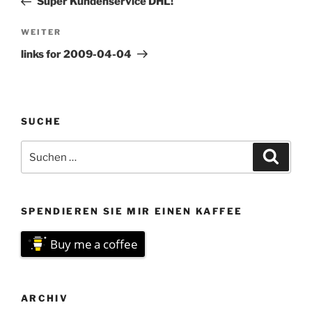
Super Kundenservice DHL!
Nächster
WEITER
Beitrag
links for 2009-04-04
SUCHE
Suchen
Suche
nach:
SPENDIEREN SIE MIR EINEN KAFFEE
Buy me a coffee
ARCHIV