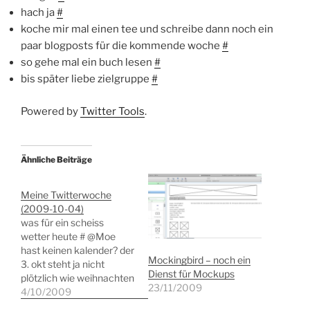
hach ja
#
koche mir mal einen tee und schreibe dann noch ein
paar blogposts für die kommende woche
#
so gehe mal ein buch lesen
#
bis später liebe zielgruppe
#
Powered by
Twitter Tools
.
Ähnliche Beiträge
Meine Twitterwoche
(2009-10-04)
was für ein scheiss
wetter heute # @Moe
hast keinen kalender? der
Mockingbird – noch ein
3. okt steht ja nicht
Dienst für Mockups
plötzlich wie weihnachten
23/11/2009
vor der tür in reply to Moe
4/10/2009
# so machts gut und nix