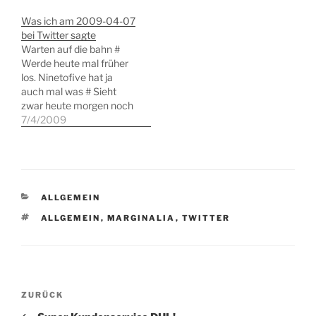
kaputt. ich geh ins bett #
Was ich am 2009-04-07
unsere kleine ist ziemlich
bei Twitter sagte
aufgeregt. am montag
Warten auf die bahn #
geht es zum 1.…
Werde heute mal früher
los. Ninetofive hat ja
auch mal was # Sieht
zwar heute morgen noch
nicht recht nach frühling
7/4/2009
aus, fühlt sich aber so an
# So fahre in lübeck ein #
@mosmann biste da?
mittag? # @mosmann
wie immer oder # hach…
KATEGORIEN
ALLGEMEIN
SCHLAGWÖRTER
ALLGEMEIN
,
MARGINALIA
,
TWITTER
Beitragsnavigation
Vorheriger
ZURÜCK
Beitrag