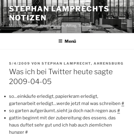
Zum
STEPHAN LAMPRECHTS
Inhalt
NOTIZEN
springen
Mein Notizbuch: Journalismus, Alltag, Technik
Menü
VERÖFFENTLICHT
5/4/2009
VON
STEPHAN LAMPRECHT, AHRENSBURG
AM
Was ich bei Twitter heute sagte
2009-04-05
so…einkäufe erledigt, papierkram erledigt,
gartenarbeit erledigt…werde jetzt mal was schreiben
#
so garten aufgeräumt..sieht ja doch nach regen aus
#
gattin beginnt mit der zubereitung des essens. das
haus duftet sehr gut und ich hab auch ziemlichen
hunger
#