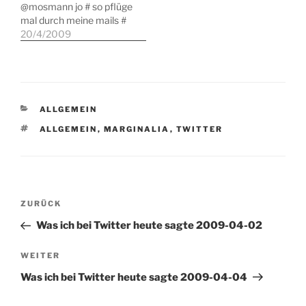
@mosmann jo # so pflüge
mal durch meine mails #
so gehe mal eine rauchen
20/4/2009
# so gehe noch mal eine
rauchen bevor ich so
langsam
zusammenpacke und
nach kölle fahre # sitze
KATEGORIEN
ALLGEMEIN
im…
SCHLAGWÖRTER
ALLGEMEIN
,
MARGINALIA
,
TWITTER
Beitragsnavigation
Vorheriger
ZURÜCK
Beitrag
Was ich bei Twitter heute sagte 2009-04-02
Nächster
WEITER
Beitrag
Was ich bei Twitter heute sagte 2009-04-04