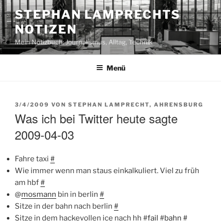
Zum
STEPHAN LAMPRECHTS
Inhalt
NOTIZEN
springen
Mein Notizbuch: Journalismus, Alltag, Technik
Menü
VERÖFFENTLICHT
3/4/2009
VON
STEPHAN LAMPRECHT, AHRENSBURG
AM
Was ich bei Twitter heute sagte
2009-04-03
Fahre taxi
#
Wie immer wenn man staus einkalkuliert. Viel zu früh
am hbf
#
@
mosmann
bin in berlin
#
Sitze in der bahn nach berlin
#
Sitze in dem hackevollen ice nach hh #
fail
#
bahn
#