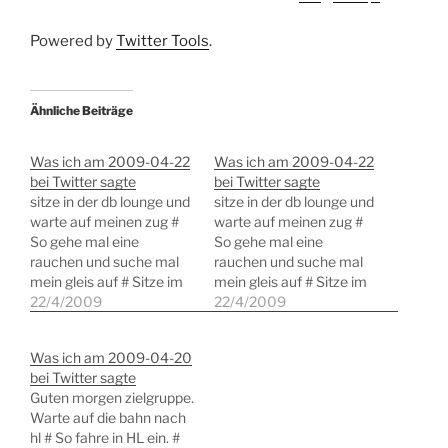
Powered by
Twitter Tools
.
Ähnliche Beiträge
Was ich am 2009-04-22
Was ich am 2009-04-22
bei Twitter sagte
bei Twitter sagte
sitze in der db lounge und
sitze in der db lounge und
warte auf meinen zug #
warte auf meinen zug #
So gehe mal eine
So gehe mal eine
rauchen und suche mal
rauchen und suche mal
mein gleis auf # Sitze im
mein gleis auf # Sitze im
ICE nach Hannover # So
22/4/2009
ICE nach Hannover # So
22/4/2009
wuppertal vorbei.
wuppertal vorbei.
Sonnenschein, mein haar
Sonnenschein, mein haar
Was ich am 2009-04-20
sitzt. #bahn # Toll. In
sitzt. #bahn # Toll. In
bei Twitter sagte
Hamm 15 minuten
Hamm 15 minuten
Guten morgen zielgruppe.
verspätung. Das war
verspätung. Das war
Warte auf die bahn nach
mein Anschluss in
mein Anschluss in
hl # So fahre in HL ein. #
Hannover…
Hannover…