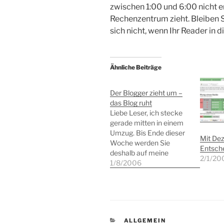
zwischen 1:00 und 6:00 nicht er
Rechenzentrum zieht. Bleiben 
sich nicht, wenn Ihr Reader in d
Ähnliche Beiträge
Der Blogger zieht um –
das Blog ruht
Liebe Leser, ich stecke
gerade mitten in einem
Umzug. Bis Ende dieser
Mit Dez
Woche werden Sie
Entsche
deshalb auf meine
2/1/20
Notizen verzichten
1/8/2006
müssen. Bleiben Sie mir
gewogen und bis zur
kommenden Woche!
KATEGORIEN
ALLGEMEIN