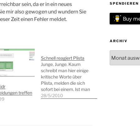
reichbar sein, da er in ein neues
SPENDIEREN 
Sie mir also gewogen und wundern Sie
Buy me
ieser Zeit einen Fehler meldet.
ARCHIV
Archiv
Schnell reagiert Plista
Junge, Junge. Kaum
schreibt man hier einige
kritische Worte über
Plista, melden die sich
idr
sofort bei einem. Ist man
idungen treffen
ja gar nicht gewohnt so
28/5/2010
09
etwas. Also in der Tat ist
das Plugin wohl
irgendwann nicht mehr
mit Wordpress
kompatibel gewesen.
Mir wurde aber bestens
geholfen und ich bekam