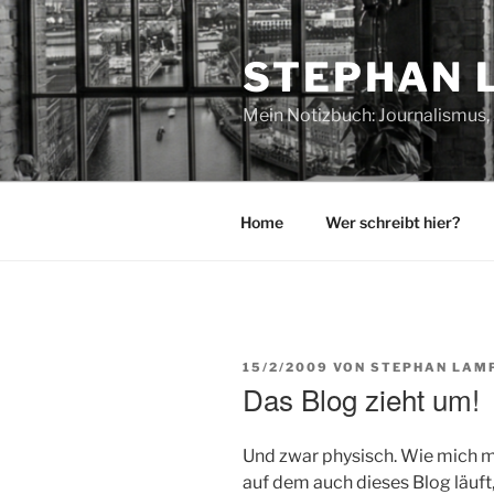
Zum
Inhalt
STEPHAN 
springen
Mein Notizbuch: Journalismus, 
Home
Wer schreibt hier?
VERÖFFENTLICHT
15/2/2009
VON
STEPHAN LAM
AM
Das Blog zieht um!
Und zwar physisch. Wie mich me
auf dem auch dieses Blog läuft, 