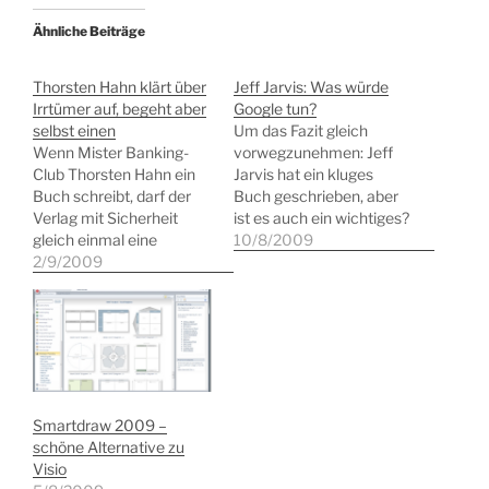
Ähnliche Beiträge
Thorsten Hahn klärt über
Jeff Jarvis: Was würde
Irrtümer auf, begeht aber
Google tun?
selbst einen
Um das Fazit gleich
Wenn Mister Banking-
vorwegzunehmen: Jeff
Club Thorsten Hahn ein
Jarvis hat ein kluges
Buch schreibt, darf der
Buch geschrieben, aber
Verlag mit Sicherheit
ist es auch ein wichtiges?
gleich einmal eine
"Was würde Google tun"
10/8/2009
niedrige vierstellige
2/9/2009
lautet der Titel der
Verkaufszahl verbuchen,
deutschen Übersetzung,
da sich sein
die im Heyne-Verlag
unmittelbares Netzwerk
erschienen ist und schon
bestimmt dafür
länger auf meinem Stapel
interessieren dürfte.
ungelesener Bücher lag.
Versprochen wird auf
Um diese Fragestellung
dem Cover der Aufbau
aus seiner Sicht
Smartdraw 2009 –
von Kontakten, die Sie
erschöpfend zu…
schöne Alternative zu
weiterbringen und vor
Visio
allem die Vermeidung