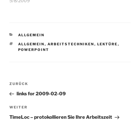
5/8/2009
von 77 Irrtümern des…
KATEGORIEN
ALLGEMEIN
SCHLAGWÖRTER
ALLGEMEIN
,
ARBEITSTECHNIKEN
,
LEKTÜRE
,
POWERPOINT
Beitragsnavigation
Vorheriger
ZURÜCK
Beitrag
links for 2009-02-09
Nächster
WEITER
Beitrag
TimeLoc – protokollieren Sie Ihre Arbeitszeit