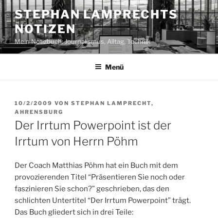
Zum
STEPHAN LAMPRECHTS
Inhalt
NOTIZEN
springen
Mein Notizbuch: Journalismus, Alltag, Technik
Menü
VERÖFFENTLICHT
10/2/2009
VON
STEPHAN LAMPRECHT,
AM
AHRENSBURG
Der Irrtum Powerpoint ist der
Irrtum von Herrn Pöhm
Der Coach Matthias Pöhm hat ein Buch mit dem
provozierenden Titel “Präsentieren Sie noch oder
faszinieren Sie schon?” geschrieben, das den
schlichten Untertitel “Der Irrtum Powerpoint” trägt.
Das Buch gliedert sich in drei Teile: