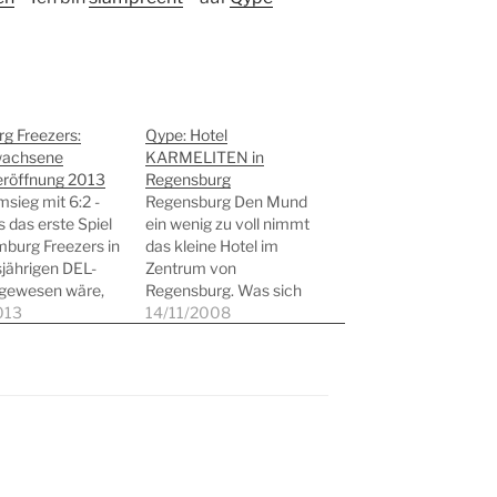
g Freezers:
Qype: Hotel
wachsene
KARMELITEN in
eröffnung 2013
Regensburg
msieg mit 6:2 -
Regensburg Den Mund
 das erste Spiel
ein wenig zu voll nimmt
burg Freezers in
das kleine Hotel im
sjährigen DEL-
Zentrum von
 gewesen wäre,
Regensburg. Was sich
fekter Auftakt.
013
vielversprechend liest
14/11/2008
war aber bereits
und auch auf den ersten
tte Spieltag und
Blick vielversprechend
ner hieß nicht
aussieht, ist eher
m oder Berlin,
ernüchternd auf den
 Düsseldorf. Das
zweiten Blick. Empfang
nesfalls abwertend
und Personal okay. Haus
ber der DEG
und Entre machen einen
t. Ich bewundere
romantischen Eindruck.