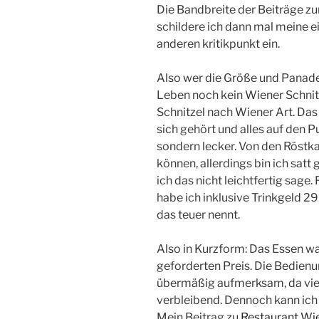
Die Bandbreite der Beiträge zu
schildere ich dann mal meine e
anderen kritikpunkt ein.
Also wer die Größe und Panade 
Leben noch kein Wiener Schnitz
Schnitzel nach Wiener Art. Das
sich gehört und alles auf den 
sondern lecker. Von den Röstka
können, allerdings bin ich sat
ich das nicht leichtfertig sage.
habe ich inklusive Trinkgeld 2
das teuer nennt.
Also in Kurzform: Das Essen wa
geforderten Preis. Die Bedienu
übermäßig aufmerksam, da viel
verbleibend. Dennoch kann ich
Mein Beitrag zu
Restaurant Wi