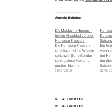
Ähnliche Beiträge
Die Maske im Herzen –
Hambur
(m)ein Abschied von den
Durch
Hamburg Freezers
Saison
Die Hamburg Freezers
Ein Hei
sind Geschichte. Wie die
wenn es
sprichwörtliche Bombe
der Ham
schlug diese Meldung
der die
gestern hier im
Saison
Familienleben ein. Wer
19/5/2016
ein per
21/9/2
hier regelmäßig mitliest,
Leider 
weiß, dass die
der dri
Mannschaft für mich
der Geg
und meine beiden Kinder
Mannhei
große Bedeutung hatte.
sondern
KATEGORIEN
ALLGEMEIN
Fast 5 Jahre sind wir alle
ist kei
drei zu jedem Heimspiel
gegenü
SCHLAGWÖRTER
ALLGEMEIN
gefahren, haben gelitten,
gemein