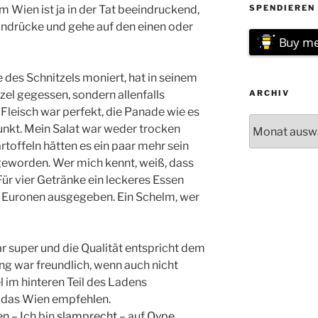
m Wien ist ja in der Tat beeindruckend,
SPENDIEREN 
indrücke und gehe auf den einen oder
Buy me
des Schnitzels moniert, hat in seinem
el gegessen, sondern allenfalls
ARCHIV
 Fleisch war perfekt, die Panade wie es
Archiv
Punkt. Mein Salat war weder trocken
rtoffeln hätten es ein paar mehr sein
t geworden. Wer mich kennt, weiß, dass
 Für vier Getränke ein leckeres Essen
9 Euronen ausgegeben. Ein Schelm, wer
r super und die Qualität entspricht dem
ng war freundlich, wenn auch nicht
 im hinteren Teil des Ladens
 das Wien empfehlen.
en
– Ich bin
slamprecht
– auf
Qype