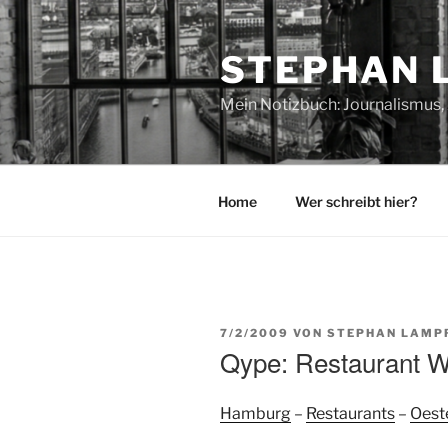
Zum
Inhalt
STEPHAN 
springen
Mein Notizbuch: Journalismus, 
Home
Wer schreibt hier?
VERÖFFENTLICHT
7/2/2009
VON
STEPHAN LAMP
AM
Qype: Restaurant 
Hamburg
–
Restaurants
–
Oest