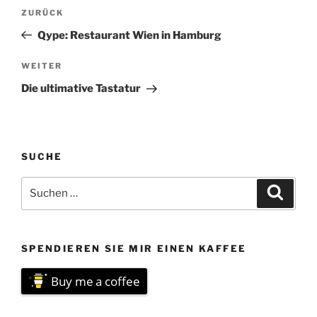
Beitragsnavigation
Vorheriger
ZURÜCK
Beitrag
Qype: Restaurant Wien in Hamburg
Nächster
WEITER
Beitrag
Die ultimative Tastatur
SUCHE
Suchen
Suche
nach:
SPENDIEREN SIE MIR EINEN KAFFEE
Buy me a coffee