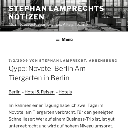
Zum
STEPHAN LAMPRECHTS
Inhalt
NOTIZEN
springen
Mein Notizbuch: Journalismus, Alltag, Technik
Menü
VERÖFFENTLICHT
7/2/2009
VON
STEPHAN LAMPRECHT, AHRENSBURG
AM
Qype: Novotel Berlin Am
Tiergarten in Berlin
Berlin
–
Hotel & Reisen
–
Hotels
Im Rahmen einer Tagung habe ich zwei Tage im
Novotel am Tiergarten verbracht. Für den geneigten
Schnellleser: Wer auf einem Business-Trip ist, ist gut
untergebracht und wird auf hohem Niveau umsorgt.