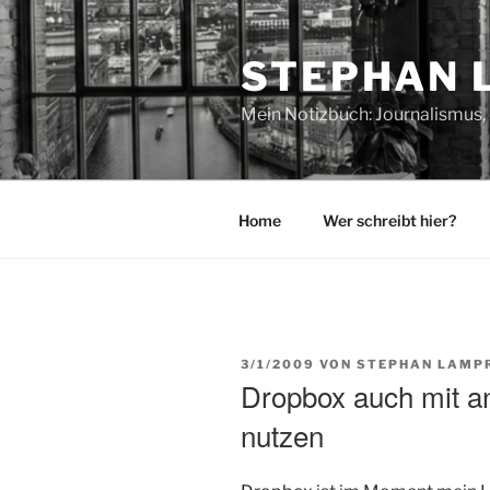
Zum
Inhalt
STEPHAN 
springen
Mein Notizbuch: Journalismus, 
Home
Wer schreibt hier?
VERÖFFENTLICHT
3/1/2009
VON
STEPHAN LAMP
AM
Dropbox auch mit a
nutzen