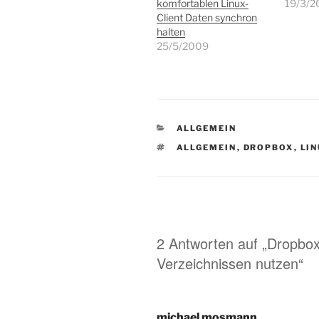
komfortablen Linux-
19/3/2
Client Daten synchron
halten
25/5/2009
KATEGORIEN
ALLGEMEIN
SCHLAGWÖRTER
ALLGEMEIN
,
DROPBOX
,
LI
2 Antworten auf „Dropbo
Verzeichnissen nutzen“
michael mosmann