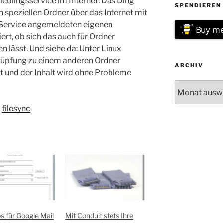
eblingsservice im Internet. Das Ding
SPENDIEREN 
n speziellen Ordner über das Internet mit
Service angemeldeten eigenen
Buy me
rt, ob sich das auch für Ordner
n lässt. Und siehe da: Unter Linux
nüpfung zu einem anderen Ordner
ARCHIV
t und der Inhalt wird ohne Probleme
Archiv
,
filesync
 für Google Mail
Mit Conduit stets Ihre