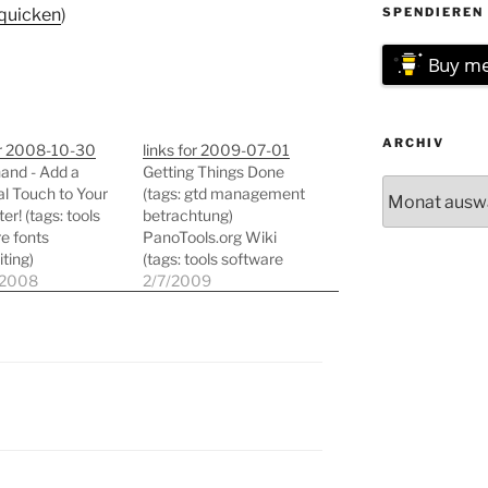
quicken
)
SPENDIEREN 
Buy me
ARCHIV
or 2008-10-30
links for 2009-07-01
and - Add a
Getting Things Done
Archiv
l Touch to Your
(tags: gtd management
r! (tags: tools
betrachtung)
e fonts
PanoTools.org Wiki
ting)
(tags: tools software
orge.net:
/2008
bildbearbeitung linux)
2/7/2009
 (tags: ubuntu
packages - kornelix
 mac linux
Fotox Bildbearbeitung
ks)
(tags: linux
bildbearbeitung) Pixel
image editor Â»
Downloads (tags:
bildbearbeitung linux)
LightZone Linux (tags:
bildbearbeitung linux)