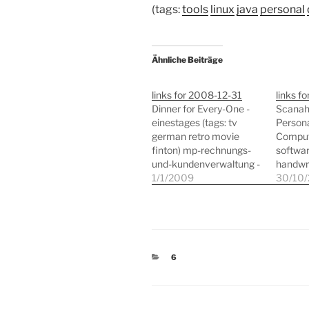
(tags:
tools
linux
java
personal
Ähnliche Beiträge
links for 2008-12-31
links f
Dinner for Every-One -
Scanah
einestages (tags: tv
Persona
german retro movie
Compute
finton) mp-rechnungs-
softwar
und-kundenverwaltung -
handwri
Google Code (tags: tools
1/1/2009
SourceF
30/10
linux software java kmu)
Mac4Lin
themes
lifehac
KATEGORIEN
6