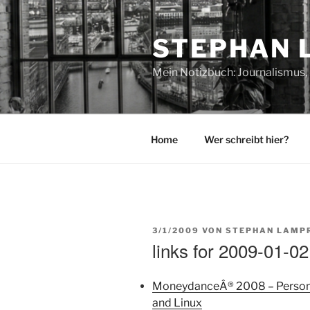
Zum
Inhalt
STEPHAN 
springen
Mein Notizbuch: Journalismus, 
Home
Wer schreibt hier?
VERÖFFENTLICHT
3/1/2009
VON
STEPHAN LAMP
AM
links for 2009-01-02
MoneydanceÂ® 2008 – Persona
and Linux