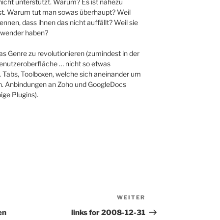
nicht unterstützt. Warum? Es ist nahezu
st. Warum tut man sowas überhaupt? Weil
nnen, dass ihnen das nicht auffällt? Weil sie
Anwender haben?
s Genre zu revolutionieren (zumindest in der
Benutzeroberfläche … nicht so etwas
 Tabs, Toolboxen, welche sich aneinander um
n. Anbindungen an Zoho und GoogleDocs
ige Plugins).
WEITER
Nächster
Beitrag
en
links for 2008-12-31