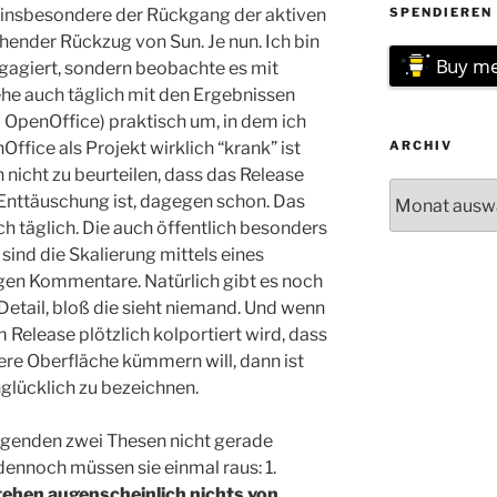
t insbesondere der Rückgang der aktiven
SPENDIEREN 
ender Rückzug von Sun. Je nun. Ich bin
Buy me
ngagiert, sondern beobachte es mit
ehe auch täglich mit den Ergebnissen
 OpenOffice) praktisch um, in dem ich
ffice als Projekt wirklich “krank” ist
ARCHIV
h nicht zu beurteilen, dass das Release
Archiv
e Enttäuschung ist, dagegen schon. Das
 täglich. Die auch öffentlich besonders
nd die Skalierung mittels eines
igen Kommentare. Natürlich gibt es noch
etail, bloß die sieht niemand. Und wenn
elease plötzlich kolportiert wird, dass
kere Oberfläche kümmern will, dann ist
glücklich zu bezeichnen.
olgenden zwei Thesen nicht gerade
ennoch müssen sie einmal raus: 1.
ehen augenscheinlich nichts von