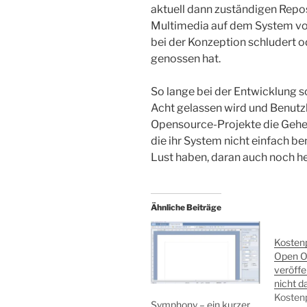
aktuell dann zuständigen Repos
Multimedia auf dem System vo
bei der Konzeption schludert o
genossen hat.
So lange bei der Entwicklung s
Acht gelassen wird und Benutzb
Opensource-Projekte die Gehei
die ihr System nicht einfach be
Lust haben, daran auch noch h
Ähnliche Beiträge
Kostenp
Open Of
veröffen
nicht d
Kostenp
Symphony – ein kurzer