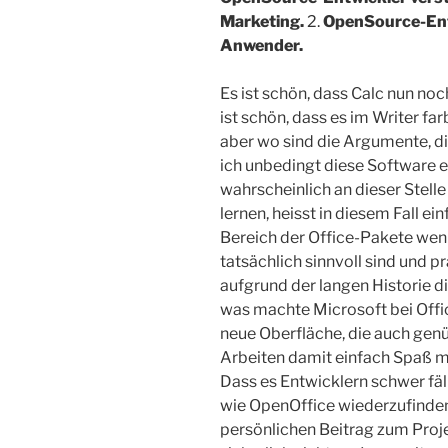
Marketing.
2.
OpenSource-Ent
Anwender.
Es ist schön, dass Calc nun no
ist schön, dass es im Writer fa
aber wo sind die Argumente, di
ich unbedingt diese Software e
wahrscheinlich an dieser Stelle
lernen, heisst in diesem Fall ei
Bereich der Office-Pakete weni
tatsächlich sinnvoll sind und p
aufgrund der langen Historie d
was machte Microsoft bei Offi
neue Oberfläche, die auch gen
Arbeiten damit einfach Spaß m
Dass es Entwicklern schwer fäl
wie OpenOffice wiederzufinden
persönlichen Beitrag zum Proje