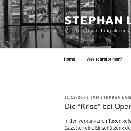
Zum
Inhalt
STEPHAN 
springen
Mein Notizbuch: Journalismus, 
Home
Wer schreibt hier?
VERÖFFENTLICHT
31/12/2008
VON
STEPHAN LAM
AM
Die “Krise” bei Ope
In den vergangenen Tagen geist
Gazetten eine Einschätzung de