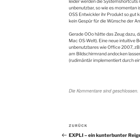
leider werden die Systemshortcuts 
unbenutzbar, so wie es momentan i
OSS Entwickler ihr Produkt so gut ke
kein Gespür für die Wünsche der 
Gerade OOo hätte das Zeug dazu, da
Mac OS-Welt). Eine neue intuitive 
unbenutzbares wie Office 2007, zB.
am Bildschirmrand andocken lasse
(rudimäntär implementiert durch ein
Die Kommentare sind geschlossen.
Beitragsnavigation
Vorheriger
ZURÜCK
Beitrag
EXPLI – ein kunterbunter Reig