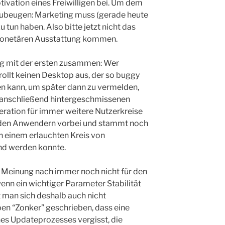
tivation eines Freiwilligen bei. Um dem
zubeugen: Marketing muss (gerade heute
 tun haben. Also bitte jetzt nicht das
monetären Ausstattung kommen.
ng mit der ersten zusammen: Wer
 rollt keinen Desktop aus, der so buggy
en kann, um später dann zu vermelden,
ie anschließend hintergeschmissenen
eration für immer weitere Nutzerkreise
 den Anwendern vorbei und stammt noch
von einem erlauchten Kreis von
nd werden konnte.
r Meinung nach immer noch nicht für den
enn ein wichtiger Parameter Stabilität
t man sich deshalb auch nicht
ben “Zonker” geschrieben, dass eine
nes Updateprozesses vergisst, die