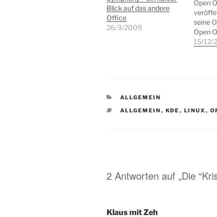
Open Of
Blick auf das andere
veröffe
Office
seine O
26/3/2009
Open Of
webbas
15/12/
Cloud O
Version
veröffe
Open O
sofort 
KATEGORIEN
ALLGEMEIN
Euro e
die frei
SCHLAGWÖRTER
ALLGEMEIN
,
KDE
,
LINUX
,
O
Office-
nicht 
bereit.
Openoff
Kostenp
2 Antworten auf „Die “Kri
Klaus mit Zeh