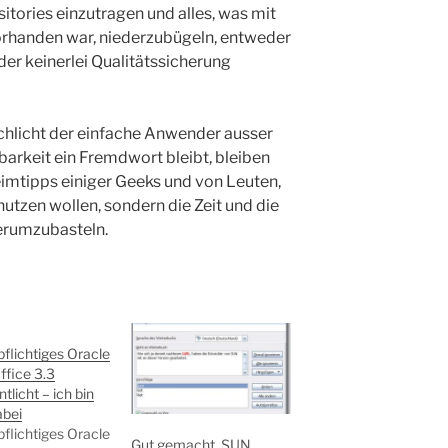
itories einzutragen und alles, was mit
rhanden war, niederzubügeln, entweder
der keinerlei Qualitätssicherung
chlicht der einfache Anwender ausser
arkeit ein Fremdwort bleibt, bleiben
mtipps einiger Geeks und von Leuten,
nutzen wollen, sondern die Zeit und die
erumzubasteln.
flichtiges Oracle
fice 3.3
tlicht – ich bin
abei
flichtiges Oracle
Gut gemacht, SUN