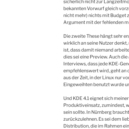
sicherlich nicht zur Langzeitmo
bekannten Vorwurf gleich vor
nicht mehr) nichts mit Budget zu
Argument mit der fehlenden 
Die zweite These hängt sehr e
wirklich an seine Nutzer denkt,
ist, dass damit niemand arbeit
dies sei eine Preview. Auch d
Interviews, dass jede KDE-Gen
empfehlenswert wird, geht an
aus der Zeit, in der Linux nur 
Eingeweihten benutzt wurde u
Und KDE 4.1 eignet sich meine
Produktiveinsatz, zumindest, w
sein sollte. In Nürnberg brauch
zurückzulehnen. Es sei dem lie
Distribution, die im Rahmen ei