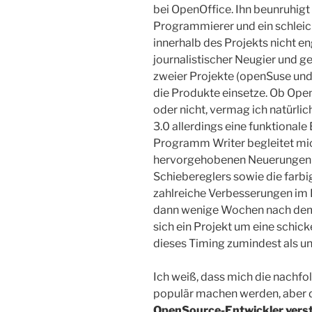
bei OpenOffice. Ihn beunruhig
Programmierer und ein schleich
innerhalb des Projekts nicht e
journalistischer Neugier und g
zweier Projekte (openSuse und
die Produkte einsetze. Ob OpenO
oder nicht, vermag ich natürlic
3.0 allerdings eine funktional
Programm Writer begleitet mich
hervorgehobenen Neuerungen si
Schiebereglers sowie die farb
zahlreiche Verbesserungen im D
dann wenige Wochen nach dem R
sich ein Projekt um eine schic
dieses Timing zumindest als un
Ich weiß, dass mich die nachf
populär machen werden, aber d
OpenSource-Entwickler verst