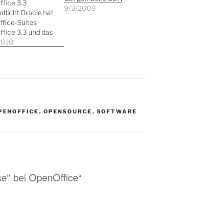
fice 3.3
9/3/2009
ntlicht Oracle hat
ffice-Suites
fice 3.3 und das
ierte Oracle
2010
ffice in der
 1.0
ntlicht. Oracle
ffice kann ab
zu Preisen ab 39
rworben werden,
e Version der
PENOFFICE
,
OPENSOURCE
,
SOFTWARE
Suite steht noch
zum Download
[From
ice.org:
flichtiges…
se” bei OpenOffice“