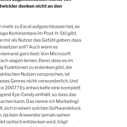
wickler denken nicht an den
ch mehr zu Excel aufgeschlossen hat, es
rbige Kommentare im Post-It-Stil gibt,
e mir als Nutzer das Gefühl geben, dass
insetzen soll? Auch wenn es
 niemand gern liest: Von Microsoft
nfach siegen lernen. Denn, dass es im
g Funktionen zu erdenken gibt, die
raktischen Nutzen versprechen, ist
ieses Genres nicht verwunderlich. Und
ce 2007? Es entwickelte eine komplett
ügend Eye-Candy enthält, so dass das
achen kann. Das nenne ich Marketing!
lt, sich in einem solchen Softwareblock
, da kein Anwender jemals seinen
kt optisch entdecken wird, trägt