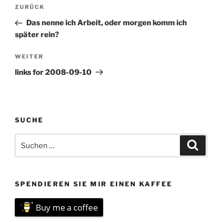
Beitragsnavigation
Vorheriger
ZURÜCK
Beitrag
Das nenne ich Arbeit, oder morgen komm ich
später rein?
Nächster
WEITER
Beitrag
links for 2008-09-10
SUCHE
Suchen
Suche
nach:
SPENDIEREN SIE MIR EINEN KAFFEE
Buy me a coffee