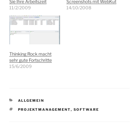
Sie Ihre Arbeitszeit
Screenshots mit WebKut
11/2/2009
14/10/2008
Thinking Rock macht
sehr gute Fortschritte
15/6/2009
KATEGORIEN
ALLGEMEIN
SCHLAGWÖRTER
PROJEKTMANAGEMENT
,
SOFTWARE