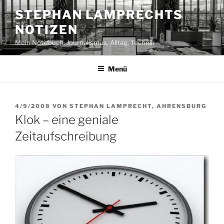
Zum
STEPHAN LAMPRECHTS
Inhalt
NOTIZEN
springen
Mein Notizbuch: Journalismus, Alltag, Technik
Menü
VERÖFFENTLICHT
4/9/2008
VON
STEPHAN LAMPRECHT, AHRENSBURG
AM
Klok – eine geniale
Zeitaufschreibung