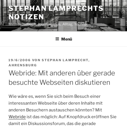
Zum
STEPHAN LAMPRECHTS
Inhalt
NOTIZEN
springen
Mein Notizbuch: Journalismus, Alltag, Technik
Menü
VERÖFFENTLICHT
19/6/2006
VON
STEPHAN LAMPRECHT,
AM
AHRENSBURG
Webride: Mit anderen über gerade
besuchte Webseiten diskutieren
Wie wäre es, wenn Sie sich beim Besuch einer
interessanten Webseite über deren Inhalte mit
anderen Besuchern austauschen könnten? Mit
Webride
ist das möglich: Auf Knopfdruck eröffnen Sie
damit ein Diskussionsforum, das die gerade