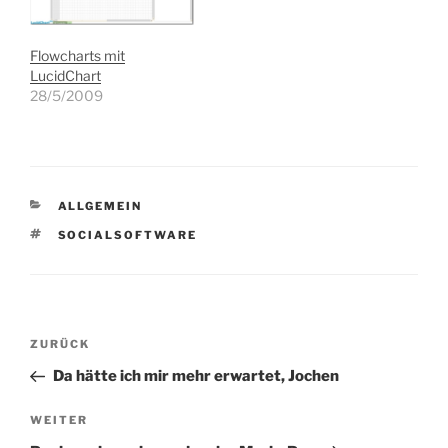
Flowcharts mit
LucidChart
28/5/2009
KATEGORIEN
ALLGEMEIN
SCHLAGWÖRTER
SOCIALSOFTWARE
Beitragsnavigation
Vorheriger
ZURÜCK
Beitrag
Da hätte ich mir mehr erwartet, Jochen
Nächster
WEITER
Beitrag