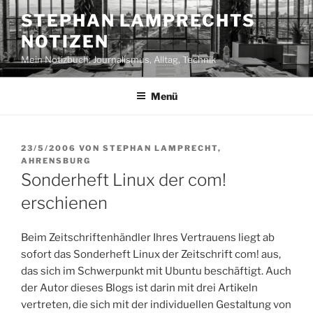
Zum
STEPHAN LAMPRECHTS
Inhalt
NOTIZEN
springen
Mein Notizbuch: Journalismus, Alltag, Technik
Menü
VERÖFFENTLICHT
23/5/2006
VON
STEPHAN LAMPRECHT,
AM
AHRENSBURG
Sonderheft Linux der com!
erschienen
Beim Zeitschriftenhändler Ihres Vertrauens liegt ab
sofort das Sonderheft Linux der Zeitschrift com! aus,
das sich im Schwerpunkt mit Ubuntu beschäftigt. Auch
der Autor dieses Blogs ist darin mit drei Artikeln
vertreten, die sich mit der individuellen Gestaltung von