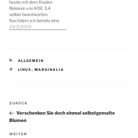
heute mit dem finalen
Release von KDE 3.4
selber beantworten.
Nachdem ich bereits eine
Betaversion während der
19/3/2005
Niederschrift zum "KDE
Buch":http://www.kde-
buch.info mit Konstruct
zusammengebaut hatte,
installierte ich heute auf
KATEGORIEN
ALLGEMEIN
einem Produktivsystem
die nicht offiziellen RPMs
SCHLAGWÖRTER
LINUX
,
MARGINALIA
für Suse 9.1. *Kleine Bitte
an die Packer! Wenn Ihr…
Beitragsnavigation
Vorheriger
ZURÜCK
Beitrag
Verschenken Sie doch einmal selbstgemalte
Blumen
Nächster
WEITER