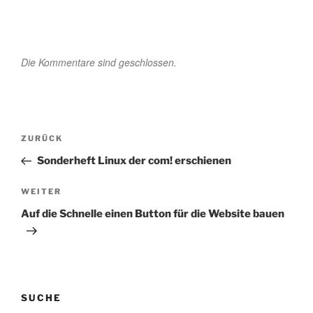
Die Kommentare sind geschlossen.
Beitragsnavigation
Vorheriger
ZURÜCK
Beitrag
Sonderheft Linux der com! erschienen
Nächster
WEITER
Beitrag
Auf die Schnelle einen Button für die Website bauen
SUCHE