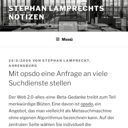
Zum
STEPHAN LAMPRECHTS
Inhalt
NOTIZEN
springen
Mein Notizbuch: Journalismus, Alltag, Technik
Menü
VERÖFFENTLICHT
24/5/2006
VON
STEPHAN LAMPRECHT,
AM
AHRENSBURG
Mit opsdo eine Anfrage an viele
Suchdienste stellen
Der Web 2.0-alles-eine-Beta-Gedanke treibt zum Teil
merkwürdige Blüten. Eine davon ist
opsdo
, ein
Angebot, das man vielleicht als Metasuchmaschine
ohne eigenen Algorithmus bezeichnen kann. Auf der
zentralen Seite wählen Sie individuell die