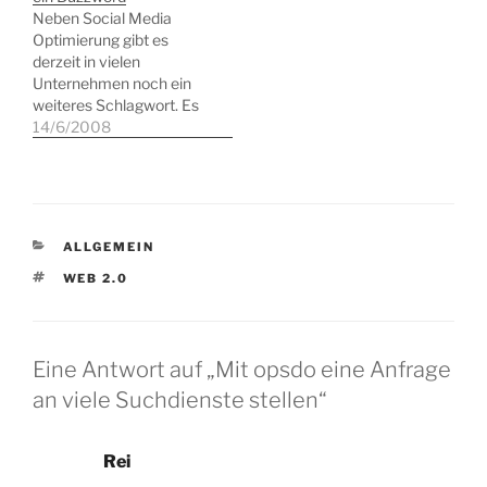
Neben Social Media
Optimierung gibt es
derzeit in vielen
Unternehmen noch ein
weiteres Schlagwort. Es
gilt sich fit zu machen für
14/6/2008
das Zeitalter des Web 2.0
und damit den Weg zum
Enterprise 2.0
einzuschlagen. Leider
geht dies alles nicht so
KATEGORIEN
ALLGEMEIN
schnell als der eine oder
andere unbedarfte
SCHLAGWÖRTER
WEB 2.0
Unternehmenslenker
sich so…
Eine Antwort auf „Mit opsdo eine Anfrage
an viele Suchdienste stellen“
Rei