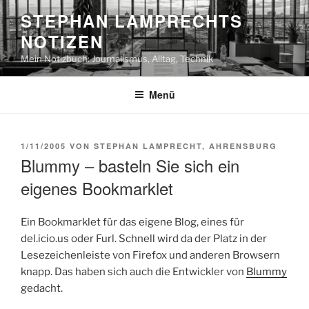
Zum
STEPHAN LAMPRECHTS
Inhalt
NOTIZEN
springen
Mein Notizbuch: Journalismus, Alltag, Technik
Menü
VERÖFFENTLICHT
1/11/2005
VON
STEPHAN LAMPRECHT, AHRENSBURG
AM
Blummy – basteln Sie sich ein
eigenes Bookmarklet
Ein Bookmarklet für das eigene Blog, eines für
del.icio.us oder Furl. Schnell wird da der Platz in der
Lesezeichenleiste von Firefox und anderen Browsern
knapp. Das haben sich auch die Entwickler von
Blummy
gedacht.