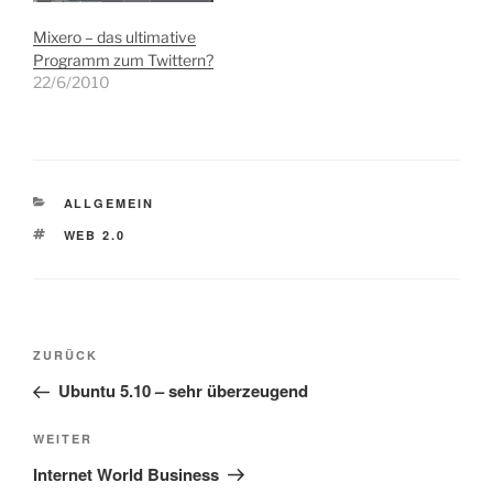
Mixero – das ultimative
Programm zum Twittern?
22/6/2010
KATEGORIEN
ALLGEMEIN
SCHLAGWÖRTER
WEB 2.0
Beitragsnavigation
Vorheriger
ZURÜCK
Beitrag
Ubuntu 5.10 – sehr überzeugend
Nächster
WEITER
Beitrag
Internet World Business