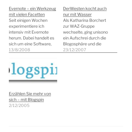
Evernote – ein Werkzeug
DerWesten kocht auch
mit vielen Facetten
nur mit Wasser
Seit einigen Wochen
Als Katharina Borchert
experimentiere ich
zur WAZ-Gruppe
intensiv mit Evernote
wechselte, ging unisono
herum. Dabei handelt es
ein Aufschrei durch die
sich um eine Software,
Blogosphäre und die
die auf dem PC installiert
13/8/2008
Medienwelt
23/12/2007
wird und mit OneNote
gleichermaßen. Eine
aus dem Haus Microsoft
Bloggerin auf
verglichen werden kann.
Chefredakteurspfaden.
Evernote wird für
Mit allerlei Zweifeln und
Windows und MacOS
Vorschußlorbeeren
angeboten und hätte sich
bedacht, wurde ein
damit dann auch fast für
geradezu revolutionärer
Erzählen Sie mehr von
den Einsatz in…
Medienauftritt erwartet.
sich – mit Blogspin
Seit einigen Monaten ist
2/12/2005
nun DerWesten online.
Herausgekommen ist ein
Nachrichtenportal, nicht
einmal ein schlechtes,