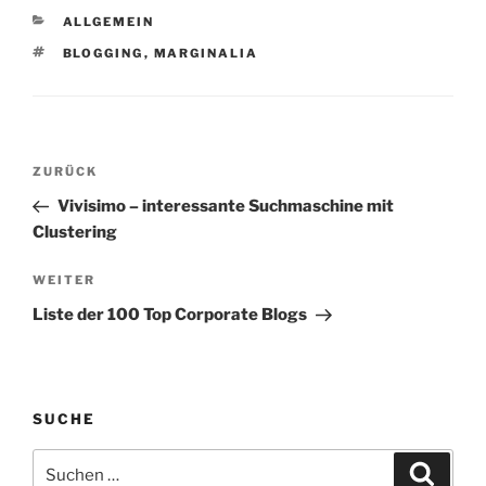
aber keinesfalls…
KATEGORIEN
ALLGEMEIN
SCHLAGWÖRTER
BLOGGING
,
MARGINALIA
Beitragsnavigation
Vorheriger
ZURÜCK
Beitrag
Vivisimo – interessante Suchmaschine mit
Clustering
Nächster
WEITER
Beitrag
Liste der 100 Top Corporate Blogs
SUCHE
Suchen
Suche