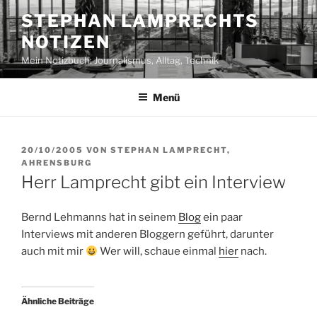
Zum
STEPHAN LAMPRECHTS
Inhalt
NOTIZEN
springen
Mein Notizbuch: Journalismus, Alltag, Technik
Menü
VERÖFFENTLICHT
20/10/2005
VON
STEPHAN LAMPRECHT,
AM
AHRENSBURG
Herr Lamprecht gibt ein Interview
Bernd Lehmanns hat in seinem
Blog
ein paar
Interviews mit anderen Bloggern geführt, darunter
auch mit mir
Wer will, schaue einmal
hier
nach.
Ähnliche Beiträge