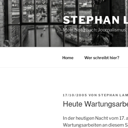
Zum
Inhalt
STEPHAN 
springen
Mein Notizbuch: Journalismus, 
Home
Wer schreibt hier?
VERÖFFENTLICHT
17/10/2005
VON
STEPHAN LAM
AM
Heute Wartungsarbe
In der heutigen Nacht vom 17.
Wartungsarbeiten an diesem Ser