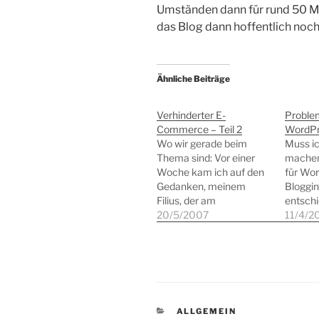
Umständen dann für rund 50 Min
das Blog dann hoffentlich noc
Ähnliche Beiträge
Verhinderter E-
Proble
Commerce – Teil 2
WordPr
Wo wir gerade beim
Muss ic
Thema sind: Vor einer
machen,
Woche kam ich auf den
für Wor
Gedanken, meinem
Bloggi
Filius, der am
entsch
Donnerstag Geburtstag
20/5/2007
es viel
11/4/2
hatte, noch eine
gut, no
Kleinigkeit bei Mytoys.de
Upgrad
bestellen zu wollen. Da
durchzu
die Zeit knapp wurde,
Recherc
entschied ich mich für
neuen B
die Option
ich mir 
KATEGORIEN
ALLGEMEIN
"Expressversand". Dies
Tagen d