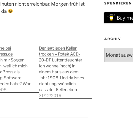
uten nicht erreichbar. Morgen früh ist
SPENDIEREN 
h da
Buy me
ARCHIV
me bei
Der legt jeden Keller
Archiv
ess.de
trocken – Rotek ACD-
h mir Sorgen
20-DF Luftentfeuchter
 weil ich mich
Ich wohne (noch) in
dPress als
einem Haus aus dem
ng-Software
Jahr 1908. Und da ist es
ieden habe? War
nicht ungewöhnlich,
leicht doch ganz
005
dass der Keller eben
ch nicht das
gerade nicht trocken ist.
31/12/2016
e auf WP 1.5.
Schließlich waren die
ziehen? Bei der
modernen Dämmstoffe
he für einen
seinerzeit noch nicht
uchtitel wollte
erfunden. Da der Keller
in den letzten
aber auch als
ie aktuellen
Waschküche genutzt