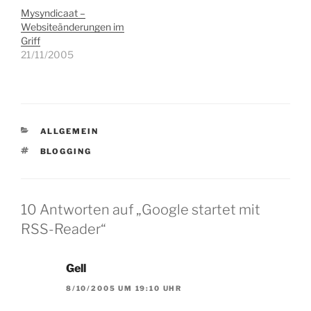
Mysyndicaat –
Websiteänderungen im
Griff
21/11/2005
KATEGORIEN
ALLGEMEIN
SCHLAGWÖRTER
BLOGGING
10 Antworten auf „Google startet mit
RSS-Reader“
Gell
8/10/2005 UM 19:10 UHR