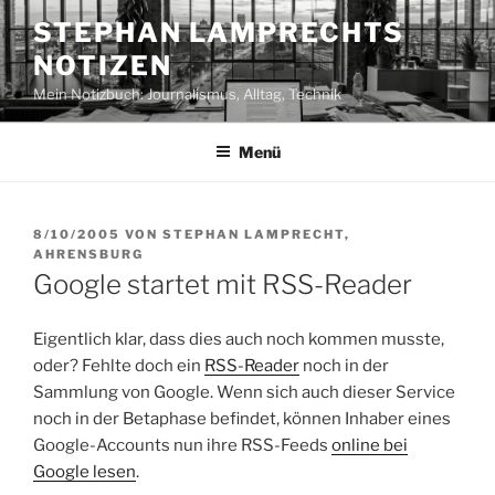
Zum
STEPHAN LAMPRECHTS
Inhalt
NOTIZEN
springen
Mein Notizbuch: Journalismus, Alltag, Technik
Menü
VERÖFFENTLICHT
8/10/2005
VON
STEPHAN LAMPRECHT,
AM
AHRENSBURG
Google startet mit RSS-Reader
Eigentlich klar, dass dies auch noch kommen musste,
oder? Fehlte doch ein
RSS-Reader
noch in der
Sammlung von Google. Wenn sich auch dieser Service
noch in der Betaphase befindet, können Inhaber eines
Google-Accounts nun ihre RSS-Feeds
online bei
Google lesen
.