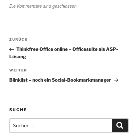
Die Kommentare sind geschlossen.
Beitragsnavigation
Vorheriger
ZURÜCK
Beitrag
Thinkfree Office online – Officesuite als ASP-
Lösung
Nächster
WEITER
Beitrag
Blinklist – noch ein Social-Bookmarkmanager
SUCHE
Suchen
Suche
nach: