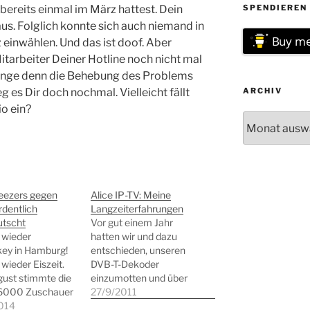
 bereits einmal im März hattest. Dein
SPENDIEREN 
aus. Folglich konnte sich auch niemand in
Buy me
 einwählen. Und das ist doof. Aber
Mitarbeiter Deiner Hotline noch nicht mal
lange denn die Behebung des Problems
g es Dir doch nochmal. Vielleicht fällt
ARCHIV
io ein?
Archiv
reezers gegen
Alice IP-TV: Meine
rdentlich
Langzeiterfahrungen
utscht
Vor gut einem Jahr
 wieder
hatten wir und dazu
key in Hamburg!
entschieden, unseren
 wieder Eiszeit.
DVB-T-Dekoder
ust stimmte die
einzumotten und über
6000 Zuschauer
Alice-TV das Bewegtbild
27/9/2011
 World schon
014
in die heimischen vier