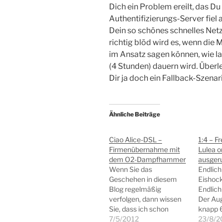
Dich ein Problem ereilt, das Du
Authentifizierungs-Server fiel 
Dein so schönes schnelles Netz
richtig blöd wird es, wenn die 
im Ansatz sagen können, wie 
(4 Stunden) dauern wird. Überle
Dir ja doch ein Fallback-Szenar
Ähnliche Beiträge
Ciao Alice-DSL –
1:4 – F
Firmenübernahme mit
Lulea o
dem O2-Dampfhammer
ausger
Wenn Sie das
Endlich
Geschehen in diesem
Eishoc
Blog regelmäßig
Endlich
verfolgen, dann wissen
Der Aug
Sie, dass ich schon
knapp 
einige Jahre mein DSL
7/5/2012
der O2
23/8/2