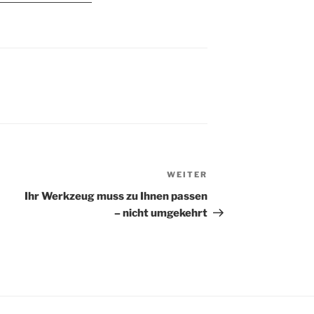
auf den Herbst
Wände zu holen. Zeit,
ie Sommerpause
einmal die
 vorbei! Naja,
Langzeiterfahrungen zu
anz. Eigentlich
dokumentieren. Nach
h überlegt, gar
kurzen, dafür intensiven
ber diese
Anlaufschwierigkeiten
altung zu
ist das System jetzt
en, denn viel zu
ununterbrochen im
en gab es nicht.
Einsatz: Bildqualität: Ich
bin kein HDTV-Fetischist
und wir besitzen…
WEITER
Nächster
Beitrag
Ihr Werkzeug muss zu Ihnen passen
– nicht umgekehrt