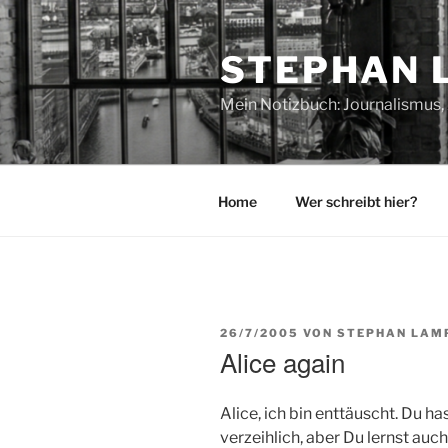
Zum
Inhalt
STEPHAN 
springen
Mein Notizbuch: Journalismus, 
Home
Wer schreibt hier?
VERÖFFENTLICHT
26/7/2005
VON
STEPHAN LAM
AM
Alice again
Alice, ich bin enttäuscht. Du ha
verzeihlich, aber Du lernst auch