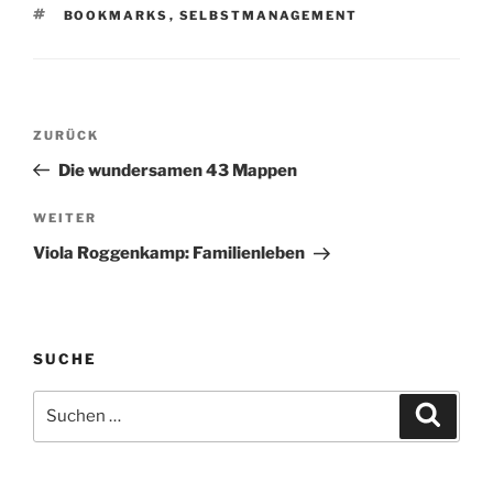
SCHLAGWÖRTER
BOOKMARKS
,
SELBSTMANAGEMENT
Beitragsnavigation
Vorheriger
ZURÜCK
Beitrag
Die wundersamen 43 Mappen
Nächster
WEITER
Beitrag
Viola Roggenkamp: Familienleben
SUCHE
Suchen
Suche
nach: