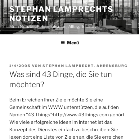
Zum
STEPHAN LAMPRECHTS
Inhalt
NOTIZEN
springen
Mein Notizbuch: Journalismus, Alltag, Technik
Menü
VERÖFFENTLICHT
1/4/2005
VON
STEPHAN LAMPRECHT, AHRENSBURG
AM
Was sind 43 Dinge, die Sie tun
möchten?
Beim Erreichen Ihrer Ziele möchte Sie eine
Gemeinschaft im WWW unterstützen, die auf den
Namen “43 Things”:http://www.43things.com gehört.
Wie viele erfolgreiche Ideen im Internet ist das
Konzept des Dienstes einfach zu beschreiben: Sie
legen dort eine Liste von Zielen an, die Sie erreichen