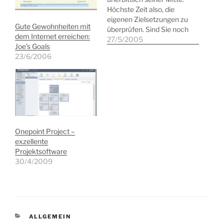
Höchste Zeit also, die
eigenen Zielsetzungen zu
Gute Gewohnheiten mit
überprüfen. Sind Sie noch
dem Internet erreichen:
auf dem Weg zu Ihrem
27/5/2005
Joe’s Goals
gewünschten Ziel? Oder
23/6/2006
hat Sie die Tagesroutine
von der Verfolgung Ihres
Weges abgehalten? Die
Mitte des Jahres wird in
vielen Unternehmen zu
einer ähnlichen Rück-
und Vorschau…
Onepoint Project –
exzellente
Projektsoftware
30/4/2009
KATEGORIEN
ALLGEMEIN