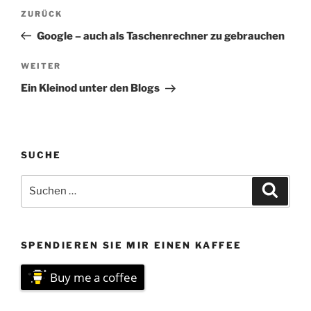
Beitragsnavigation
Vorheriger
ZURÜCK
Beitrag
Google – auch als Taschenrechner zu gebrauchen
Nächster
WEITER
Beitrag
Ein Kleinod unter den Blogs
SUCHE
Suchen
Suche
nach:
SPENDIEREN SIE MIR EINEN KAFFEE
Buy me a coffee