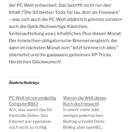
der PC Welt entwickelt. Das betrifft nicht nur den
Inhalt (“Die 50 besten Tools für lau, ähm als Freeware”
– was sich auch die PC Welt alljährlich gönnte) sondern
auch die Optik (Nutzwertige Kästchen,
Seitenaufteilung usw.). Inhaltliches Plus diesen Monat:
Der inzwischen obligatorische Brennervergleich, der
dann im nächsten Monat zum “Jetzt brenne ich alles”
überleitet und die gaaaaaanz geheimen XP-Tricks.
Herzlichen Glückwunsch!
Ähnliche Beiträge
PC Welt ist nun endgültig
Warum die Welt dieses
ComputerBild 2
Buch doch braucht
Ach, was waren das für
In einem mehr oder
friedvolle Zeiten. Das
weniger polemischen
Internet war irgendwie
Beitrag schreibt Dörte
noch nicht so richtig
Brilling über openBC,