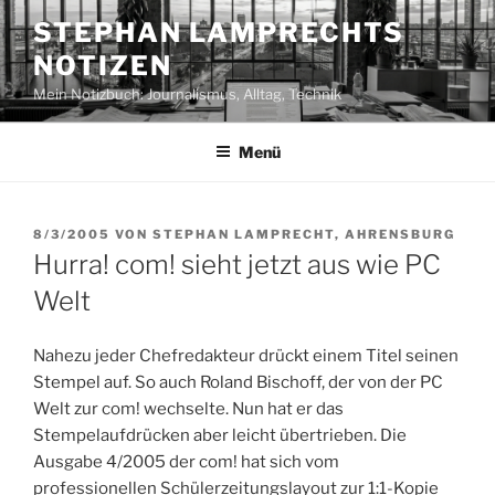
Zum
STEPHAN LAMPRECHTS
Inhalt
NOTIZEN
springen
Mein Notizbuch: Journalismus, Alltag, Technik
Menü
VERÖFFENTLICHT
8/3/2005
VON
STEPHAN LAMPRECHT, AHRENSBURG
AM
Hurra! com! sieht jetzt aus wie PC
Welt
Nahezu jeder Chefredakteur drückt einem Titel seinen
Stempel auf. So auch Roland Bischoff, der von der PC
Welt zur com! wechselte. Nun hat er das
Stempelaufdrücken aber leicht übertrieben. Die
Ausgabe 4/2005 der com! hat sich vom
professionellen Schülerzeitungslayout zur 1:1-Kopie