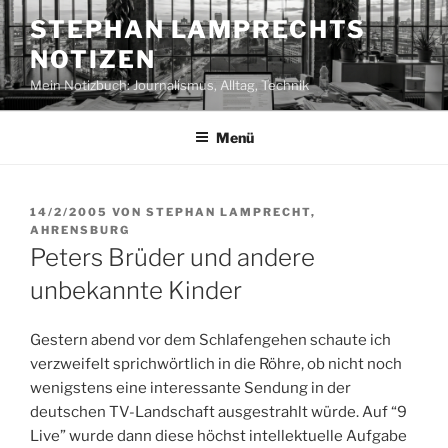
Zum
STEPHAN LAMPRECHTS
Inhalt
NOTIZEN
springen
Mein Notizbuch: Journalismus, Alltag, Technik
Menü
VERÖFFENTLICHT
14/2/2005
VON
STEPHAN LAMPRECHT,
AM
AHRENSBURG
Peters Brüder und andere
unbekannte Kinder
Gestern abend vor dem Schlafengehen schaute ich
verzweifelt sprichwörtlich in die Röhre, ob nicht noch
wenigstens eine interessante Sendung in der
deutschen TV-Landschaft ausgestrahlt würde. Auf “9
Live” wurde dann diese höchst intellektuelle Aufgabe