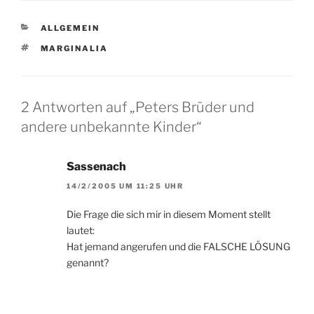
Weges abgehalten? Die
Mitte des Jahres wird in
KATEGORIEN
ALLGEMEIN
vielen Unternehmen zu
einer ähnlichen Rück-
SCHLAGWÖRTER
MARGINALIA
und Vorschau…
2 Antworten auf „Peters Brüder und
andere unbekannte Kinder“
Sassenach
14/2/2005 UM 11:25 UHR
Die Frage die sich mir in diesem Moment stellt
lautet:
Hat jemand angerufen und die FALSCHE LÖSUNG
genannt?