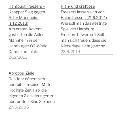
Hamburg Freezers –
Plan- und kraftlose
Knapper Sieg gegen
Freezers lassen sich von
Adler Mannheim
Haien fressen (21.9.2014)
(1.12.2013)
Wie soll man das gestrige
Am ersten Advent
Spiel der Hamburg
gastierten die Adler
Freezers bewerten? Soll
Mannheim in der
man sich freuen, dass die
Hamburger O2-World.
Niederlage nicht ganz so
Damit kam nicht
hoch war wie zuvor?
22/9/2014
irgendeine Mannschaft in
2/12/2013
Oder einfach das sehen,
den hohen Norden,
was sie war. Die 8.
sondern eine Eishockey-
Niederlage in Folge?
Apropos: Ziele
Macht, die immerhin auf
Angemessener ist wohl
Das Jahr nähert sich
viele Meisterschaften
die letztere
unerbittlich seiner Mitte:
zurückblicken kann. Ob
Betrachtungsweise. Was
Höchste Zeit also, die
es am trüben Himmel,
die Freezers gestern
eigenen Zielsetzungen zu
dem Beginn um 14 Uhr
gerade im mittleren
überprüfen. Sind Sie noch
30 oder eben am 1.
Spielabschnitt…
auf dem Weg zu Ihrem
27/5/2005
Advent lag: Es fanden
gewünschten Ziel? Oder
nur…
hat Sie die Tagesroutine
von der Verfolgung Ihres