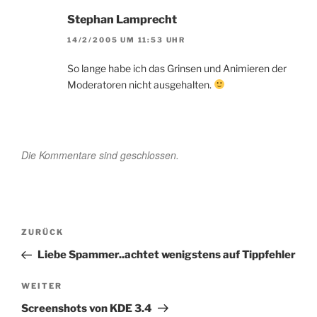
Stephan Lamprecht
14/2/2005 UM 11:53 UHR
So lange habe ich das Grinsen und Animieren der
Moderatoren nicht ausgehalten.
Die Kommentare sind geschlossen.
Beitragsnavigation
Vorheriger
ZURÜCK
Beitrag
Liebe Spammer..achtet wenigstens auf Tippfehler
Nächster
WEITER
Beitrag
Screenshots von KDE 3.4