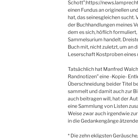
Schott”:https://news.lamprech
einen Fundus an originellen 
hat, das seinesgleichen sucht. 
der Buchhandlungen meines Ver
dem es sich, höflich formulier
Sammelsurium handelt. Dreiste
Buch mit, nicht zuletzt, um an 
Leserschaft Kostproben eines 
Tatsächlich hat Manfred Walch 
Randnotizen” eine -Kopie- Entl
Überschneidung beider Titel b
sammelt und damit auch zur Bi
auch beitragen will, hat der Au
eine Sammlung von Listen zusa
Weise zwar auch irgendwie zur 
in die Gedankengänge ätzende
* Die zehn ekligsten Geräusche