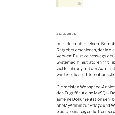
VERÖFFENTLICHT
26/3/2005
AM
Im kleinen, aber feinen “Bomot
Ratgeber erschienen, der in di
Vorweg: Es ist keineswegs der
Systemadministratoren mit Tip
viel Erfahrung mit der Admini
wird Sie dieser Titel enttäusche
Die meisten Webspace-Anbiete
den Zugriff auf eine MySQL- Dat
auf eine Dokumentation sehr b
phpMyAdmin zur Pflege und Wa
Gerade Einsteiger dürften bei 