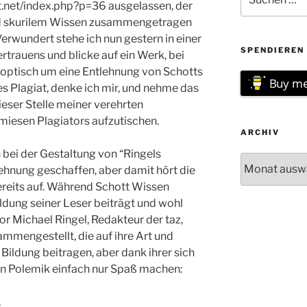
nach:
t.net/index.php?p=36 ausgelassen, der
und skurilem Wissen zusammengetragen
Verwundert stehe ich nun gestern in einer
SPENDIEREN 
trauens und blicke auf ein Werk, bei
t, optisch um eine Entlehnung von Schotts
Buy me
s Plagiat, denke ich mir, und nehme das
dieser Stelle meiner verehrten
miesen Plagiators aufzutischen.
ARCHIV
bei der Gestaltung von “Ringels
Archiv
ehnung geschaffen, aber damit hört die
ereits auf. Während Schott Wissen
ldung seiner Leser beiträgt und wohl
tor Michael Ringel, Redakteur der taz,
mmengestellt, die auf ihre Art und
Bildung beitragen, aber dank ihrer sich
n Polemik einfach nur Spaß machen:
,