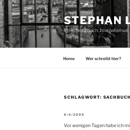
Zum
Inhalt
STEPHAN 
springen
Mein Notizbuch: Journalismus, 
Home
Wer schreibt hier?
SCHLAGWORT:
SACHBUC
VERÖFFENTLICHT
6/4/2005
AM
Vor wenigen Tagen habe ich m