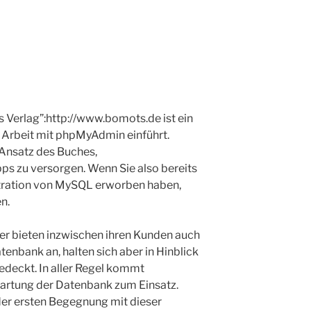
s Verlag”:http://www.bomots.de ist ein
e Arbeit mit phpMyAdmin einführt.
 Ansatz des Buches,
ps zu versorgen. Wenn Sie also bereits
stration von MySQL erworben haben,
n.
r bieten inzwischen ihren Kunden auch
enbank an, halten sich aber in Hinblick
edeckt. In aller Regel kommt
rtung der Datenbank zum Einsatz.
der ersten Begegnung mit dieser