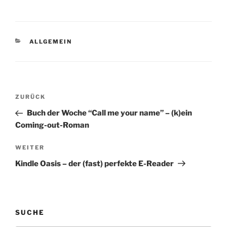
vordergründig gut. NHL
auf Sky: Sie haben es
schon wieder getan Das
große Problem an Sky ist
KATEGORIEN
ALLGEMEIN
die Forderung nach
Exklusivität bei…
Beitragsnavigation
Vorheriger
ZURÜCK
Beitrag
Buch der Woche “Call me your name” – (k)ein
Coming-out-Roman
Nächster
WEITER
Beitrag
Kindle Oasis – der (fast) perfekte E-Reader
SUCHE