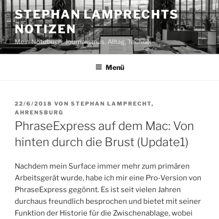
Zum
STEPHAN LAMPRECHTS
Inhalt
NOTIZEN
springen
Mein Notizbuch: Journalismus, Alltag, Technik
Menü
VERÖFFENTLICHT
22/6/2018
VON
STEPHAN LAMPRECHT,
AM
AHRENSBURG
PhraseExpress auf dem Mac: Von
hinten durch die Brust (Update1)
Nachdem mein Surface immer mehr zum primären
Arbeitsgerät wurde, habe ich mir eine Pro-Version von
PhraseExpress gegönnt. Es ist seit vielen Jahren
durchaus freundlich besprochen und bietet mit seiner
Funktion der Historie für die Zwischenablage, wobei