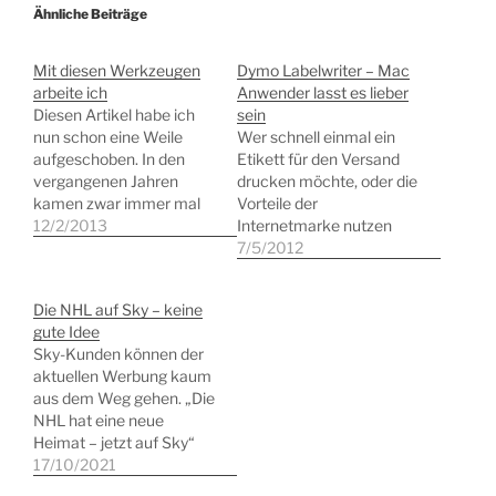
Ähnliche Beiträge
Mit diesen Werkzeugen
Dymo Labelwriter – Mac
arbeite ich
Anwender lasst es lieber
Diesen Artikel habe ich
sein
nun schon eine Weile
Wer schnell einmal ein
aufgeschoben. In den
Etikett für den Versand
vergangenen Jahren
drucken möchte, oder die
kamen zwar immer mal
Vorteile der
wieder persönliche Mails,
12/2/2013
Internetmarke nutzen
die um einen Software-
will, braucht sich nicht mit
7/5/2012
Tipps gebeten hatten,
Einstellungen für
aber irgendwie fehlte mir
Etiketten-Bögen herum
Die NHL auf Sky – keine
der ausschlaggebende
zuschlagen. Die Arbeit
gute Idee
Impuls, um mal ein paar
mit einem Etiketten-
Sky-Kunden können der
Worte über meine
Drucker sollte schneller
aktuellen Werbung kaum
Ausrüstung zu verlieren.
gehen. Hatte ich
aus dem Weg gehen. „Die
Vor einigen Wochen habe
jedenfalls gedacht. Meine
NHL hat eine neue
ich indes die…
Wahl fiel auf den
Heimat – jetzt auf Sky“
possierlichen Labelwriter
tönt es da vollmundig.
17/10/2021
450 aus dem Hause
Und das ist nur
Dymo.…