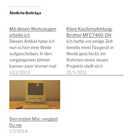
Ähnliche Beiträge
Mit diesen Werkzeugen
Klare Kaufempfehlung:
arbeite ich
Brother MFC7460-DN
Diesen Artikel habe ich
Ich hatte vor einige Zeit
nun schon eine Weile
bereits mein Faxgerät in
aufgeschoben. In den
Rente geschickt. Im
vergangenen Jahren
Rahmen eines neuen
kamen zwar immer mal
Projekts stellt sich
wieder persönliche Mails,
12/2/2013
allerdings heraus, dass
21/5/2011
die um einen Software-
dies etwas verfrüht war.
Tipps gebeten hatten,
Denn ich zwinge meine
aber irgendwie fehlte mir
Kunden nicht dazu, sich
der ausschlaggebende
meinen Abläufen und
Impuls, um mal ein paar
Gewohnheiten
Worte über meine
anzupassen. Also das alte
Ausrüstung zu verlieren.
Modell aus dem Keller
Den ersten Mac vergisst
Vor einigen Wochen habe
geholt und wieder
Du nie
ich indes die…
angeschlossen.
1/2/2014
Allerdings…