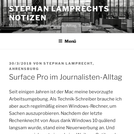
Zum
STEPHAN LAMPRECHTS
Inhalt
NOTIZEN
springen
Mein Notizbuch: Journalismus, Alltag, Technik
Menü
VERÖFFENTLICHT
30/3/2018
VON
STEPHAN LAMPRECHT,
AM
AHRENSBURG
Surface Pro im Journalisten-Alltag
Seit einigen Jahren ist der Mac meine bevorzugte
Arbeitsumgebung. Als Technik-Schreiber brauche ich
aber auch regelmäßig einen Windows-Rechner, um
Sachen auszuprobieren. Nachdem der letzte
Rechenknecht von Asus dank Windows 10 quälend
langsam wurde, stand eine Neuerwerbung an. Und