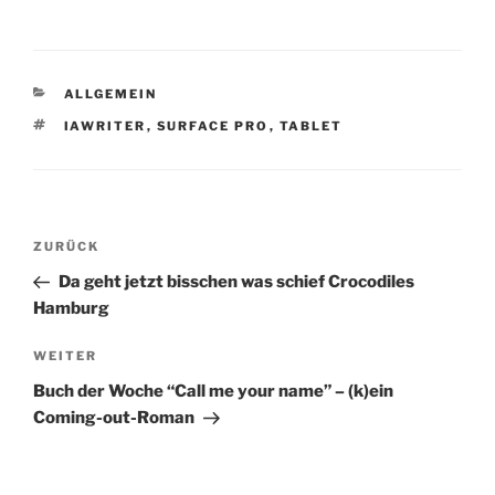
KATEGORIEN
ALLGEMEIN
SCHLAGWÖRTER
IAWRITER
,
SURFACE PRO
,
TABLET
Beitragsnavigation
Vorheriger
ZURÜCK
Beitrag
Da geht jetzt bisschen was schief Crocodiles
Hamburg
Nächster
WEITER
Beitrag
Buch der Woche “Call me your name” – (k)ein
Coming-out-Roman