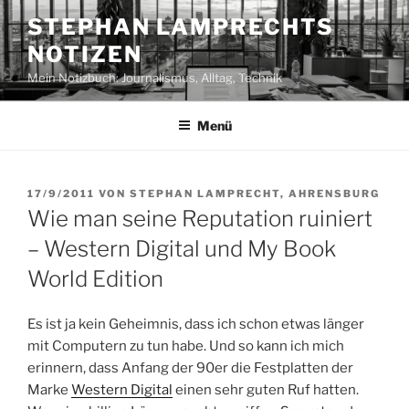
Zum
STEPHAN LAMPRECHTS
Inhalt
NOTIZEN
springen
Mein Notizbuch: Journalismus, Alltag, Technik
Menü
VERÖFFENTLICHT
17/9/2011
VON
STEPHAN LAMPRECHT, AHRENSBURG
AM
Wie man seine Reputation ruiniert
– Western Digital und My Book
World Edition
Es ist ja kein Geheimnis, dass ich schon etwas länger
mit Computern zu tun habe. Und so kann ich mich
erinnern, dass Anfang der 90er die Festplatten der
Marke
Western Digital
einen sehr guten Ruf hatten.