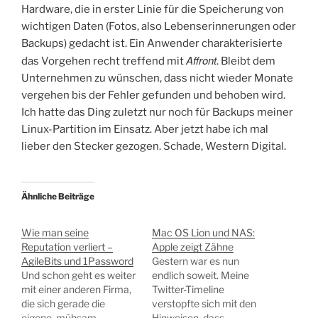
Hardware, die in erster Linie für die Speicherung von
wichtigen Daten (Fotos, also Lebenserinnerungen oder
Backups) gedacht ist. Ein Anwender charakterisierte
Affront
das Vorgehen recht treffend mit
. Bleibt dem
Unternehmen zu wünschen, dass nicht wieder Monate
vergehen bis der Fehler gefunden und behoben wird.
Ich hatte das Ding zuletzt nur noch für Backups meiner
Linux-Partition im Einsatz. Aber jetzt habe ich mal
lieber den Stecker gezogen. Schade, Western Digital.
Ähnliche Beiträge
Wie man seine
Mac OS Lion und NAS:
Reputation verliert –
Apple zeigt Zähne
AgileBits und 1Password
Gestern war es nun
Und schon geht es weiter
endlich soweit. Meine
mit einer anderen Firma,
Twitter-Timeline
die sich gerade die
verstopfte sich mit den
eigene, mühsam
Hinweisen, dass