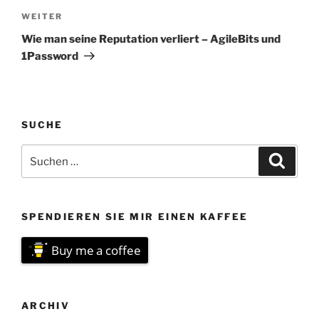
Nächster
WEITER
Beitrag
Wie man seine Reputation verliert – AgileBits und
1Password
SUCHE
Suchen
Suche
nach:
SPENDIEREN SIE MIR EINEN KAFFEE
Buy me a coffee
ARCHIV