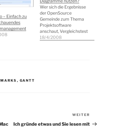
Diagramme nutzen?
Wer sich die Ergebnisse
der OpenSource
 – Einfach zu
Gemeinde zum Thema
chauendes
Projektsoftware
tmanagement
anschaut, Vergleichstest
008
in den Medien
18/4/2008
aufmerksam studiert
oder sich die
Produktbeschreibungen
von kommerziellen
Lösungen ansieht, stößt
immer wieder auf das
gleiche Phänomen.
KMARKS
,
GANTT
Entwickler, Verkäufer
und Kunden tanzen alle
gemeinschaftlich um ein
goldenes Kalb mit dem
Namen Gantt-
WEITER
Nächster
Diagramm. Ich will gar…
Beitrag
 Mac
Ich gründe etwas und Sie lesen mit