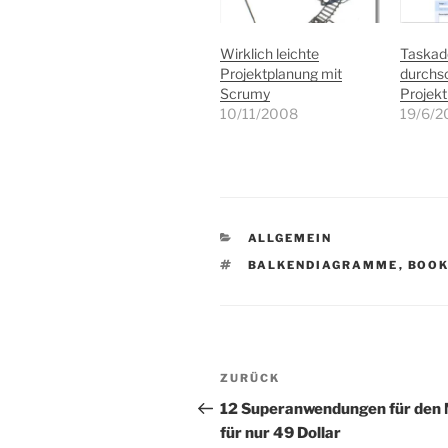
Wirklich leichte
Taskado
Projektplanung mit
durchs
Scrumy
Projek
10/11/2008
19/6/2
KATEGORIEN
ALLGEMEIN
SCHLAGWÖRTER
BALKENDIAGRAMME
,
BOO
Beitragsnavigation
Vorheriger
ZURÜCK
Beitrag
12 Superanwendungen für den
für nur 49 Dollar