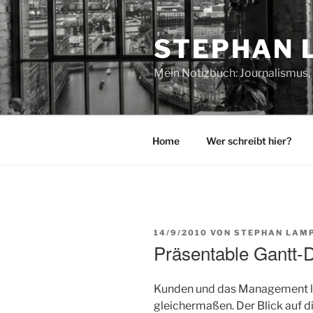
Zum
Inhalt
STEPHAN 
springen
Mein Notizbuch: Journalismus, 
Home
Wer schreibt hier?
VERÖFFENTLICHT
14/9/2010
VON
STEPHAN LAM
AM
Präsentable Gantt-
Kunden und das Management 
gleichermaßen. Der Blick auf d