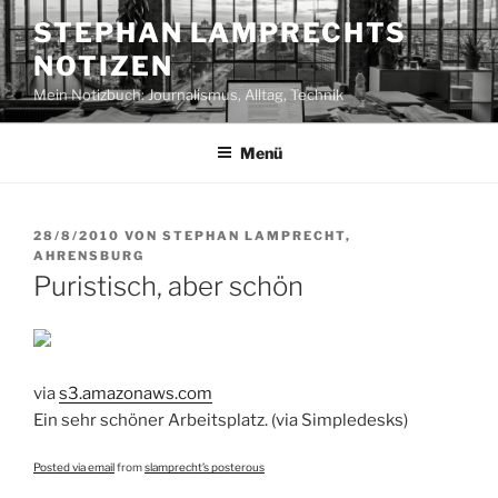
Zum
STEPHAN LAMPRECHTS
Inhalt
NOTIZEN
springen
Mein Notizbuch: Journalismus, Alltag, Technik
Menü
VERÖFFENTLICHT
28/8/2010
VON
STEPHAN LAMPRECHT,
AM
AHRENSBURG
Puristisch, aber schön
via
s3.amazonaws.com
Ein sehr schöner Arbeitsplatz. (via Simpledesks)
Posted via email
from
slamprecht’s posterous