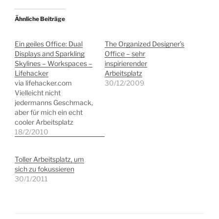
Ähnliche Beiträge
Ein geiles Office: Dual
The Organized Designer’s
Displays and Sparkling
Office – sehr
Skylines – Workspaces –
inspirierender
Lifehacker
Arbeitsplatz
via lifehacker.com
30/12/2009
Vielleicht nicht
jedermanns Geschmack,
aber für mich ein echt
cooler Arbeitsplatz
Posted via web from
18/2/2010
slamprecht's posterous
Toller Arbeitsplatz, um
sich zu fokussieren
30/1/2011