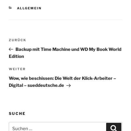
KATEGORIEN
ALLGEMEIN
Beitragsnavigation
Vorheriger
ZURÜCK
Beitrag
Backup mit Time Machine und WD My Book World
Edition
Nächster
WEITER
Beitrag
Wow, wie beschissen: Die Welt der Klick-Arbeiter –
Digital – sueddeutsche.de
SUCHE
Suchen
Suche