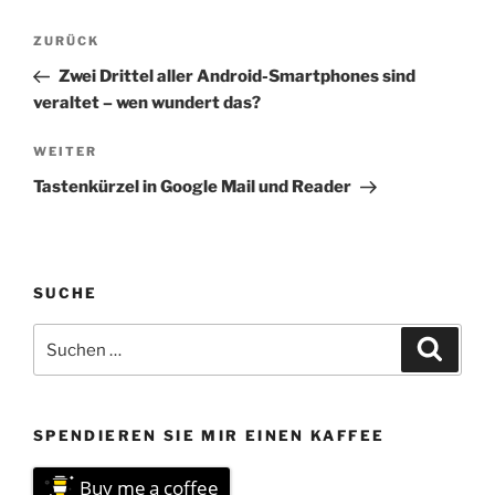
nachfolgenden Tipps
Beitragsnavigation
dabei, wieder produktiver
Vorheriger
ZURÜCK
und mit mehr Freude…
Beitrag
Zwei Drittel aller Android-Smartphones sind
veraltet – wen wundert das?
Nächster
WEITER
Beitrag
Tastenkürzel in Google Mail und Reader
SUCHE
Suchen
Suche
nach:
SPENDIEREN SIE MIR EINEN KAFFEE
Buy me a coffee