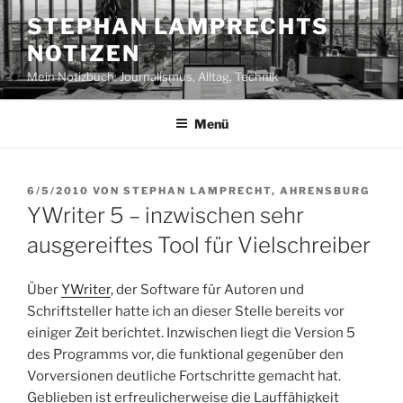
Zum
STEPHAN LAMPRECHTS
Inhalt
NOTIZEN
springen
Mein Notizbuch: Journalismus, Alltag, Technik
Menü
VERÖFFENTLICHT
6/5/2010
VON
STEPHAN LAMPRECHT, AHRENSBURG
AM
YWriter 5 – inzwischen sehr
ausgereiftes Tool für Vielschreiber
Über
YWriter
, der Software für Autoren und
Schriftsteller hatte ich an dieser Stelle bereits vor
einiger Zeit berichtet. Inzwischen liegt die Version 5
des Programms vor, die funktional gegenüber den
Vorversionen deutliche Fortschritte gemacht hat.
Geblieben ist erfreulicherweise die Lauffähigkeit