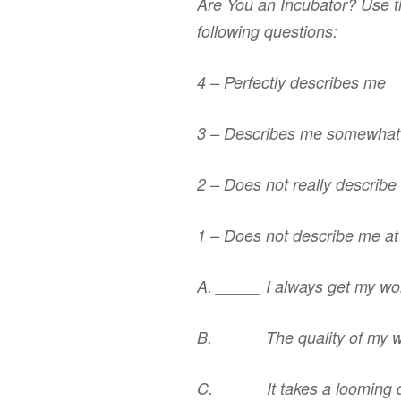
Are You an Incubator? Use t
following questions:
4 – Perfectly describes me
3 – Describes me somewhat
2 – Does not really describ
1 – Does not describe me at 
A. _____ I always get my wo
B. _____ The quality of my w
C. _____ It takes a looming 