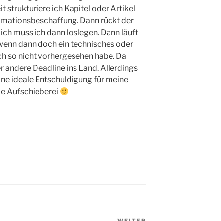
t strukturiere ich Kapitel oder Artikel
ormationsbeschaffung. Dann rückt der
ch muss ich dann loslegen. Dann läuft
, wenn dann doch ein technisches oder
ich so nicht vorhergesehen habe. Da
r andere Deadline ins Land. Allerdings
 eine ideale Entschuldigung für meine
de Aufschieberei
WEITER