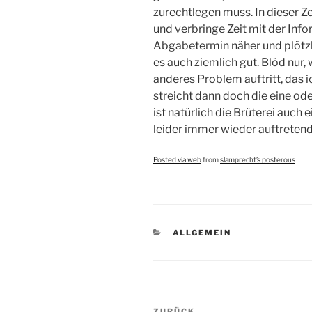
zurechtlegen muss. In dieser Zei
und verbringe Zeit mit der Inf
Abgabetermin näher und plötzli
es auch ziemlich gut. Blöd nur
anderes Problem auftritt, das 
streicht dann doch die eine ode
ist natürlich die Brüterei auch
leider immer wieder auftreten
Posted via web
from
slamprecht’s posterous
KATEGORIEN
ALLGEMEIN
Beitragsnavigation
ZURÜCK