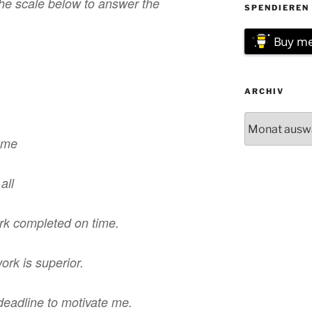
he scale below to answer the
SPENDIEREN 
Buy me
ARCHIV
Archiv
e me
all
rk completed on time.
ork is superior.
deadline to motivate me.