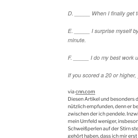
D. _____ When I finally get t
E. _____ I surprise myself by
minute.
F. _____ I do my best work 
If you scored a 20 or higher
via
cnn.com
Diesen Artikel und besonders de
nützlich empfunden, denn er be
zwischen der ich pendele. Inzw
mein Umfeld weniger, insbeson
Schweißperlen auf der Stirn ste
gehört haben, dass ich mir ers