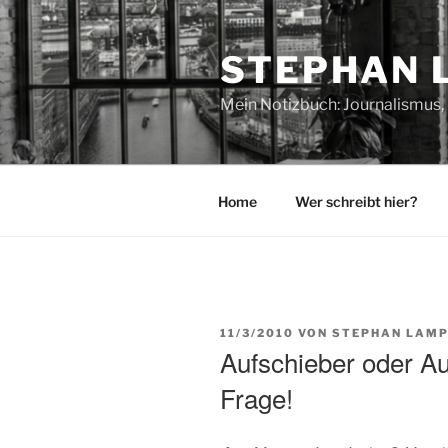
Zum
Inhalt
STEPHAN 
springen
Mein Notizbuch: Journalismus, 
Home
Wer schreibt hier?
VERÖFFENTLICHT
11/3/2010
VON
STEPHAN LAMP
AM
Aufschieber oder Au
Frage!