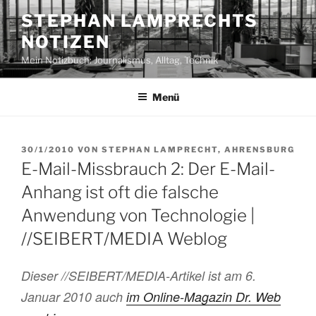
Zum
STEPHAN LAMPRECHTS
Inhalt
NOTIZEN
springen
Mein Notizbuch: Journalismus, Alltag, Technik
Menü
VERÖFFENTLICHT
30/1/2010
VON
STEPHAN LAMPRECHT, AHRENSBURG
AM
E-Mail-Missbrauch 2: Der E-Mail-
Anhang ist oft die falsche
Anwendung von Technologie |
//SEIBERT/MEDIA Weblog
Dieser //SEIBERT/MEDIA-Artikel ist am 6.
Januar 2010 auch
im Online-Magazin Dr. Web