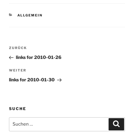
KATEGORIEN
ALLGEMEIN
Beitragsnavigation
Vorheriger
ZURÜCK
Beitrag
links for 2010-01-26
Nächster
WEITER
Beitrag
links for 2010-01-30
SUCHE
Suchen
Suche
nach: