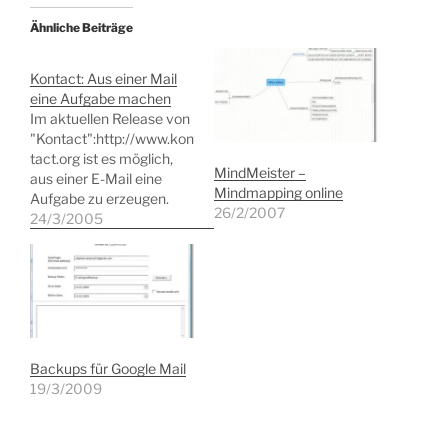
Ähnliche Beiträge
Kontact: Aus einer Mail
eine Aufgabe machen
Im aktuellen Release von
"Kontact":http://www.kon
tact.org ist es möglich,
MindMeister –
aus einer E-Mail eine
Mindmapping online
Aufgabe zu erzeugen.
26/2/2007
Damit können Sie sich
24/3/2005
beispielsweise an die
Beantwortung einer
Nachricht erinnern
lassen. Dazu gehen Sie so
vor: # Markieren Sie die
Mail im Posteingang oder
einem anderen Ordner. #
Backups für Google Mail
Klicken Sie mit der linken
19/3/2009
Maustaste,…