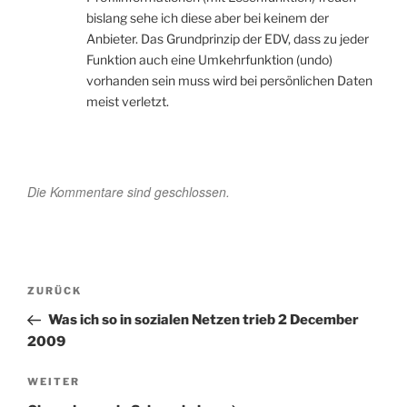
bislang sehe ich diese aber bei keinem der
Anbieter. Das Grundprinzip der EDV, dass zu jeder
Funktion auch eine Umkehrfunktion (undo)
vorhanden sein muss wird bei persönlichen Daten
meist verletzt.
Die Kommentare sind geschlossen.
Beitragsnavigation
Vorheriger
ZURÜCK
Beitrag
Was ich so in sozialen Netzen trieb 2 December
2009
Nächster
WEITER
Beitrag