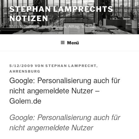
Zum
STEPHAN LAMPRECHTS
Inhalt
NOTIZEN
springen
Mein Notizbuch: Journalismus, Alltag, Technik
Menü
VERÖFFENTLICHT
5/12/2009
VON
STEPHAN LAMPRECHT,
AM
AHRENSBURG
Google: Personalisierung auch für
nicht angemeldete Nutzer –
Golem.de
Google: Personalisierung auch für
nicht angemeldete Nutzer