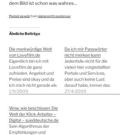
dem Bild ist schon was wahres…
Posted via web
from
slamprecht’s posterous
Ähnliche Beiträge
Die merkwürdige Welt
Da ich mir Passwörter
von Lovefilm.de
nicht merken kann
Eigentlich bin ich mit
Jedenfalls nicht für die
Lovefilm.de ganz
vielen hier vorgestellten
zufrieden. Angebot und
Portale und Services,
Preise sind okay und da
aber auch keine Lust
ich mich nicht gerade als
darauf habe, immer das
Filmjunkie bezeichnen
1/9/2009
gleiche Kennwort zu
27/4/2009
würde, genügt mir die
verwenden, das dann
Bearbeitungszeit
einem Angreifer die
Wow, wie beschissen: Die
vollkommen. Allerdings
Option einräumt, sich alle
Welt der Klick-Arbeiter –
müsste mir mal einer der
meine Benutzerkonten
Digital – sueddeutsche.de
Herren Entwickler
anzusehen, habe ich
Sein Algorithmus der
erklären, wie es zur
mich für ein
Empfehlungen und
Prioriätensetzung beim
Masterkennwort