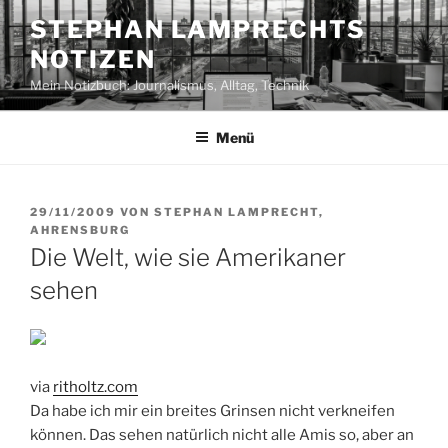
Zum
STEPHAN LAMPRECHTS
Inhalt
NOTIZEN
springen
Mein Notizbuch: Journalismus, Alltag, Technik
Menü
VERÖFFENTLICHT
29/11/2009
VON
STEPHAN LAMPRECHT,
AM
AHRENSBURG
Die Welt, wie sie Amerikaner
sehen
via
ritholtz.com
Da habe ich mir ein breites Grinsen nicht verkneifen
können. Das sehen natürlich nicht alle Amis so, aber an