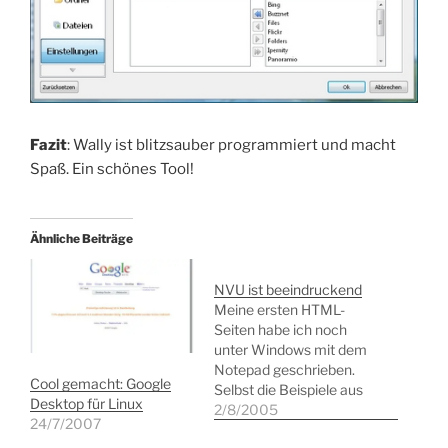
Fazit
: Wally ist blitzsauber programmiert und macht
Spaß. Ein schönes Tool!
Ähnliche Beiträge
NVU ist beeindruckend
Meine ersten HTML-
Seiten habe ich noch
unter Windows mit dem
Notepad geschrieben.
Cool gemacht: Google
Selbst die Beispiele aus
Desktop für Linux
meinem
2/8/2005
24/7/2007
Einsteigerseminar zu