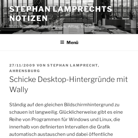
Zum
STEPHAN LAMPRECHTS
Inhalt
NOTIZEN
springen
Mein Notizbuch: Journalismus, Alltag, Technik
Menü
VERÖFFENTLICHT
27/11/2009
VON
STEPHAN LAMPRECHT,
AM
AHRENSBURG
Schicke Desktop-Hintergründe mit
Wally
Ständig auf den gleichen Bildschirmhintergrund zu
schauen ist langweilig. Glücklicherweise gibt es eine
Reihe von Programmen für Windows und Linux, die
innerhalb von definierten Intervallen die Grafik
automatisch austauschen und dabei öffentliche