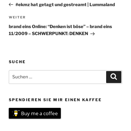
Beitrag
#ekmz hat getagt und gestreamt | Lummaland
Nächster
WEITER
Beitrag
brand eins Online: “Denken ist böse” – brand eins
11/2009 – SCHWERPUNKT: DENKEN
SUCHE
Suchen
Suche
nach:
SPENDIEREN SIE MIR EINEN KAFFEE
Buy me a coffee