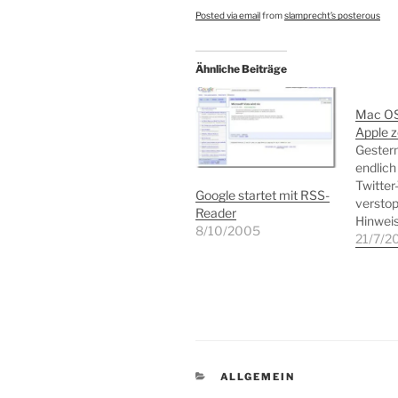
Posted via email
from
slamprecht’s posterous
Ähnliche Beiträge
Mac OS
Apple z
Gestern
endlich
Twitter
Google startet mit RSS-
verstop
Reader
Hinweis
8/10/2005
â€œLion
21/7/2
erschei
Followe
auch so
aktuell
Downlo
kommen
werde i
KATEGORIEN
ALLGEMEIN
Anregu