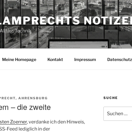
LAMPRECHTS NOTIZE
Alltag, Technik
Meine Homepage
Kontakt
Impressum
Datenschutz
SUCHE
PRECHT, AHRENSBURG
em – die zweite
Suchen
nach:
sten Zoerner
, verdanke ich den Hinweis,
SS-Feed lediglich in der