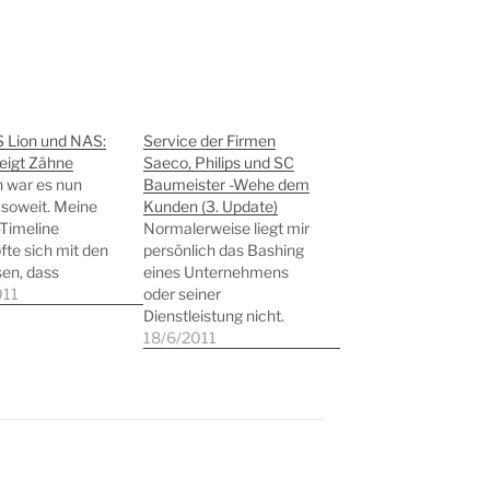
 Lion und NAS:
Service der Firmen
eigt Zähne
Saeco, Philips und SC
 war es nun
Baumeister -Wehe dem
 soweit. Meine
Kunden (3. Update)
-Timeline
Normalerweise liegt mir
fte sich mit den
persönlich das Bashing
en, dass
eines Unternehmens
â€ nun endlich
011
oder seiner
nt. Einige
Dienstleistung nicht.
r waren dann
Aber da dieses Blog ja
18/6/2011
 freundlich, den
auch immer auch meine
en Fortschritt des
persönlichen Eindrücke
ad-Balkens zu
aufgenommen hat,
tieren. Das
muss dieser Beitrag sein.
ch sicherlich als
Denn der Frust bezüglich
ng aufgreifen und
meines