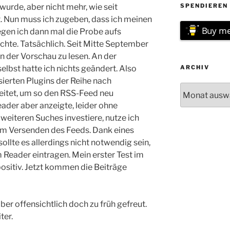
wurde, aber nicht mehr, wie seit
SPENDIEREN 
. Nun muss ich zugeben, dass ich meinen
Buy me
egen ich dann mal die Probe aufs
te. Tatsächlich. Seit Mitte September
n der Vorschau zu lesen. An der
lbst hatte ich nichts geändert. Also
ARCHIV
isierten Plugins der Reihe nach
Archiv
beitet, um so den RSS-Feed neu
ader aber anzeigte, leider ohne
 weiteren Suches investiere, nutze ich
zum Versenden des Feeds. Dank eines
ollte es allerdings nicht notwendig sein,
m Reader eintragen. Mein erster Test im
ositiv. Jetzt kommen die Beiträge
ber offensichtlich doch zu früh gefreut.
ter.