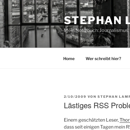
Zum
Inhalt
STEPHAN 
springen
Mein Notizbuch: Journalismus, 
Home
Wer schreibt hier?
VERÖFFENTLICHT
2/10/2009
VON
STEPHAN LAM
AM
Lästiges RSS Probl
Einem geschätzten Leser,
Thor
dass seit einigen Tagen mein R