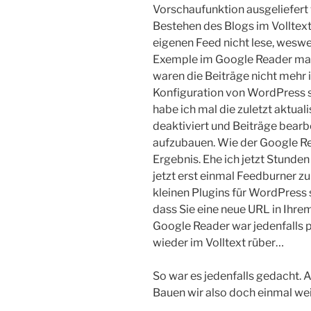
Vorschaufunktion ausgeliefert 
Bestehen des Blogs im Volltext
eigenen Feed nicht lese, wesw
Exemple im Google Reader mach
waren die Beiträge nicht mehr i
Konfiguration von WordPress se
habe ich mal die zuletzt aktual
deaktiviert und Beiträge bear
aufzubauen. Wie der Google Re
Ergebnis. Ehe ich jetzt Stunden
jetzt erst einmal Feedburner 
kleinen Plugins für WordPress s
dass Sie eine neue URL in Ihre
Google Reader war jedenfalls p
wieder im Volltext rüber…
So war es jedenfalls gedacht. A
Bauen wir also doch einmal wei