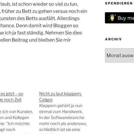
ub, ist schon wieder so viel zu tun,
SPENDIEREN 
 früher zu Bett zu gehen versus noch ein
Buy me
unsten des Betts ausfällt. Allerdings
Chance. Denn damit wird Bloggen so
e ich ja fast ständig. Nehmen Sie dies
iellen Beitrag und bleiben Sie mir
ARCHIV
Archiv
es jetzt – so
Nicht zu laut klappern,
ie noch Zeit
Caligra
Klappern gehört ja nun
e ich von Kunden,
einmal zum Handwerk.
n und Kollegen
In der Softwarebranche
ie: "Ich möchte
mehr noch als anderswo,
ngt noch
schließlich ist sie eine