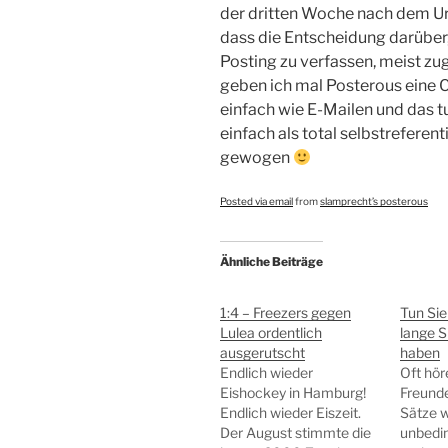
der dritten Woche nach dem Urla
dass die Entscheidung darüber,
Posting zu verfassen, meist zug
geben ich mal Posterous eine 
einfach wie E-Mailen und das tu
einfach als total selbstreferent
gewogen
Posted via email
from
slamprecht’s posterous
Ähnliche Beiträge
1:4 – Freezers gegen
Tun Sie 
Lulea ordentlich
lange S
ausgerutscht
haben
Endlich wieder
Oft hör
Eishockey in Hamburg!
Freunde
Endlich wieder Eiszeit.
Sätze w
Der August stimmte die
unbedi