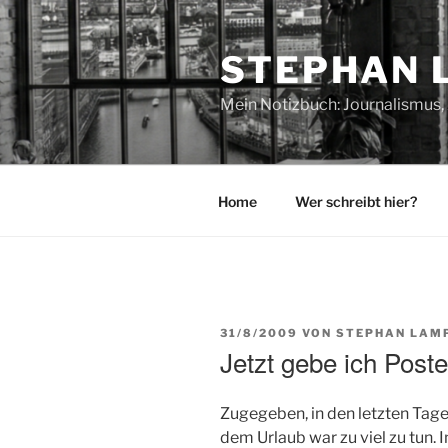
Zum
Inhalt
STEPHAN 
springen
Mein Notizbuch: Journalismus, 
Home
Wer schreibt hier?
VERÖFFENTLICHT
31/8/2009
VON
STEPHAN LAM
AM
Jetzt gebe ich Post
Zugegeben, in den letzten Tagen
dem Urlaub war zu viel zu tun. I