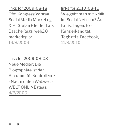
links for 2009-08-18
links for 2010-03-10
Gfm Kongress Vortrag
Wie geht man mit Kritik
Social Media Marketing
im Social Netz um? Â»
& Pr Stefan Pfeiffer Lars
Kritik, Tagen, Ex-
Basche (tags: web2.0
Kanzlerkanditat,
marketing pr
Tagblatts, Facebook,
socialmedia)
19/8/2009
Artikel Â» e-commerce-
11/3/2010
blog.de (tags: kritik
rezeption socialnetworks
links for 2009-08-03
medien) What Real-time
Neue Medien: Die
Means for Google's
Blogosphäre ist der
Competitors (tags:
Albtraum für Kontrolleure
suchmaschinen
- Nachrichten Webwelt -
technologie google bing)
WELT ONLINE (tags:
10 Web trends to watch
blogs medien internet)
4/8/2009
in 2010 - CNN.com (tags:
Nicholas Bate: 12 Ways
trends socialmedia
To Improve Work-life
web2.0 internet
Balance, Starting Today
inspiration) WordPress:…
(tags: arbeitswelt
selbstmanagement work-
KATEGORIEN
6
life)