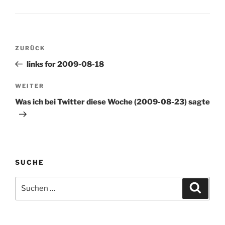
Beitragsnavigation
Vorheriger
ZURÜCK
Beitrag
links for 2009-08-18
Nächster
WEITER
Beitrag
Was ich bei Twitter diese Woche (2009-08-23) sagte
SUCHE
Suchen
Suche
nach: