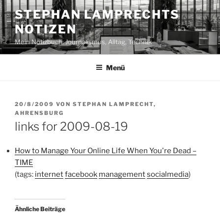
Zum
STEPHAN LAMPRECHTS
Inhalt
NOTIZEN
springen
Mein Notizbuch: Journalismus, Alltag, Technik
Menü
VERÖFFENTLICHT
20/8/2009
VON
STEPHAN LAMPRECHT,
AM
AHRENSBURG
links for 2009-08-19
How to Manage Your Online Life When You're Dead –
TIME
(tags:
internet
facebook
management
socialmedia
)
Ähnliche Beiträge