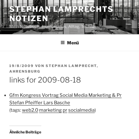
Zum
STEPHAN LAMPRECHTS
Inhalt
NOTIZEN
springen
Mein Notizbuch: Journalismus, Alltag, Technik
Menü
VERÖFFENTLICHT
19/8/2009
VON
STEPHAN LAMPRECHT,
AM
AHRENSBURG
links for 2009-08-18
Gfm Kongress Vortrag Social Media Marketing & Pr
Stefan Pfeiffer Lars Basche
(tags:
web2.0
marketing
pr
socialmedia
)
Ähnliche Beiträge