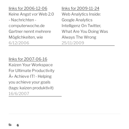
links for 2006-12-06
links for 2009-11-24
Keine Angst vor Web 2.0
Web Analytics Inside:
- Nachrichten -
Google Analytics
computerwoche.de
Intelligenz On Twitter,
Gartner nennt mehrere
What Are You Doing Was
Möglichkeiten, wie
Always The Wrong
traditionell arbeitende
6/12/2006
Question | Brian Solis -
25/11/2009
Unternehmen von Web-
PR 2.0 (tags: blog twitter
2.0-Techniken profitieren
microblogging
links for 2007-06-16
können. (tags: web2.0
socialmedia) How to
Kaizen Your Workspace
marketing) PR Blogger:
Manage a Group Project
For Ultimate Productivity
Blogs - die wirklichen
in Google Wave - Google
Â» Achieve IT! - Helping
neuen Medien" (tags:
Wave - Lifehacker Ginas
you achieve your goals
blogosphere medien) FTD
Sicht auf das
(tags: kaizen produktivit)
- Lars Hinrichs: Pionier
Projektmanagement mit
Social Media Meets
16/6/2007
mit geliehener Erfahrung
Wave. (tags:…
Traditional Media â€“ The
- Köpfe (tags: xing
New Tools of Integrated
openbc porträts hinrichs)
Marketing
…
(SocialComputingMagazi
ne.com) The future of
KATEGORIEN
6
marketing integrates