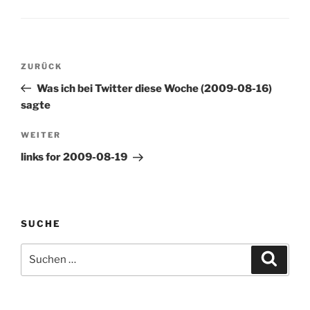
traditional and social
media elements. The new
mix will include what you
know along…
Beitragsnavigation
Vorheriger
ZURÜCK
Beitrag
Was ich bei Twitter diese Woche (2009-08-16)
sagte
Nächster
WEITER
Beitrag
links for 2009-08-19
SUCHE
Suchen
Suche
nach: