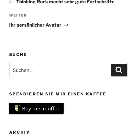
Beitrag
Thinking Rock macht sehr gute Fortschritte
Nächster
WEITER
Beitrag
Ihr persönlicher Avatar
SUCHE
Suchen
Suche
nach:
SPENDIEREN SIE MIR EINEN KAFFEE
Buy me a coffee
ARCHIV