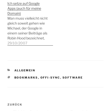
Ich setze auf Google
Apps (auch für meine
Domain)
Man muss vielleicht nicht
gleich soweit gehen wie
Michael, der Google in
einem seiner Beiträge als
Robin Hood bezeichnet,
aber was Google da mit
29/10/2007
seinen Anwendungen
gelungen ist, möchte ich
schon als
bemerkenswert
bezeichnen. Google Mail
KATEGORIEN
ALLGEMEIN
mit einer glasklaren
Oberfläche, einem
SCHLAGWÖRTER
BOOKMARKS
,
OFFI-SYNC
,
SOFTWARE
exzellenten Spam-Filter
und nun sogar
Unterstützung für IMAP.
Mit…
Beitragsnavigation
Vorheriger
ZURÜCK