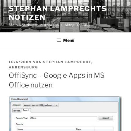
Zum
STEPHAN LAMPRECHTS
Inhalt
NOTIZEN
springen
Mein Notizbuch: Journalismus, Alltag, Technik
Menü
VERÖFFENTLICHT
16/6/2009
VON
STEPHAN LAMPRECHT,
AM
AHRENSBURG
OffiSync – Google Apps in MS
Office nutzen