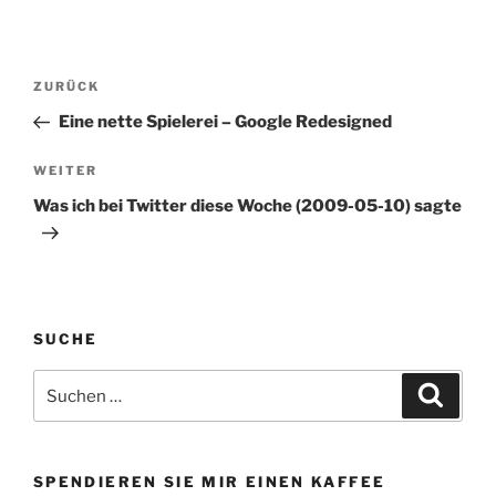
Beitragsnavigation
Vorheriger
ZURÜCK
Beitrag
Eine nette Spielerei – Google Redesigned
Nächster
WEITER
Beitrag
Was ich bei Twitter diese Woche (2009-05-10) sagte
SUCHE
Suchen
Suche
nach:
SPENDIEREN SIE MIR EINEN KAFFEE