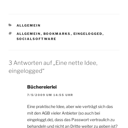
Geschichten mögen, die…
KATEGORIEN
ALLGEMEIN
SCHLAGWÖRTER
ALLGEMEIN
,
BOOKMARKS
,
EINGELOGGED
,
SOCIALSOFTWARE
3 Antworten auf „Eine nette Idee,
eingelogged“
Büchereierlei
7/5/2009 UM 14:55 UHR
Eine praktische Idee, aber wie verträgt sich das
mit den AGB vieler Anbieter (so auch bei
eingeloggt.de), dass das Passwort vertraulich zu
behandeln und nicht an Dritte weiter zu geben ist?