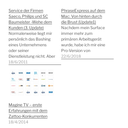
Service der Firmen
PhraseExpress auf dem
Saeco, Philips und SC
Mac: Von hinten durch
Baumeister -Wehe dem
die Brust (Update1)
Kunden (3. Update)
Nachdem mein Surface
Normalerweise liegt mir
immer mehr zum
persönlich das Bashing
primären Arbeitsgerät
eines Unternehmens
wurde, habe ich mir eine
oder seiner
Pro-Version von
Dienstleistung nicht. Aber
PhraseExpress gegönnt.
22/6/2018
da dieses Blog ja auch
18/6/2011
Es ist seit vielen Jahren
immer auch meine
durchaus freundlich
persönlichen Eindrücke
besprochen und bietet
aufgenommen hat, muss
mit seiner Funktion der
dieser Beitrag sein. Denn
Historie für die
der Frust bezüglich
Zwischenablage, wobei
meines
man die Inhalte dann
Kaffeevollautomaten der
nach eigenen Belieben
Magine TV – erste
Marke Saeco Royal
getrennt ausgeben kann,
Erfahrungen mit dem
Cappuccino hat das
etwas, was ich auch…
Zattoo-Konkurrenten
erträgliche Maß
18/4/2014
überschritten. Wenn Sie