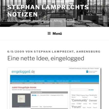
Zum
STEPHAN LAMPRECHTS
Inhalt
NOTIZEN
springen
Mein Notizbuch: Journalismus, Alltag, Technik
Menü
VERÖFFENTLICHT
6/5/2009
VON
STEPHAN LAMPRECHT, AHRENSBURG
AM
Eine nette Idee, eingelogged