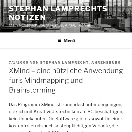
Zum
STEPHAN LAMPRECHTS
Inhalt
NOTIZEN
springen
Mein Notizbuch: Journalismus, Alltag, Technik
Menü
VERÖFFENTLICHT
7/1/2009
VON
STEPHAN LAMPRECHT, AHRENSBURG
AM
XMind – eine nützliche Anwendung
für’s Mindmapping und
Brainstorming
Das Programm
XMind
ist, zumindest unter denjenigen,
die sich mit Kreativitätstechniken am PC beschäftigen,
kein Unbekannter. Die Software gibt es sowohl in einer
kostenfreien als auch kostenpflichtigen Variante, die