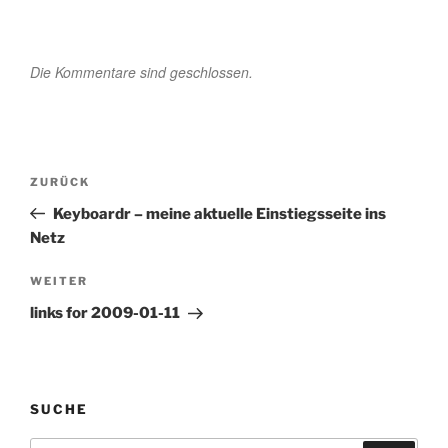
Die Kommentare sind geschlossen.
Beitragsnavigation
Vorheriger
ZURÜCK
Beitrag
Keyboardr – meine aktuelle Einstiegsseite ins
Netz
Nächster
WEITER
Beitrag
links for 2009-01-11
SUCHE