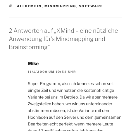
SCHLAGWÖRTER
ALLGEMEIN
,
MINDMAPPING
,
SOFTWARE
2 Antworten auf „XMind – eine nützliche
Anwendung für’s Mindmapping und
Brainstorming“
Mike
11/1/2009 UM 10:54 UHR
Super Programm, also ich kenne es schon seit
einiger Zeit und wir nutzen die kostenpflichtige
Variante bei uns im Betrieb. Da wir aber mehrere
Zweigstellen haben, wo wir uns untereinander
abstimmen müssen, ist die Variante mit dem
Hochladen auf den Server und dem gemeinsamen
Bearbeiten echt perfekt, wenn mehrere Leute
darauf Zugriff haben sollen. Ich kann das