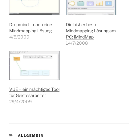
Dropmind – noch eine
Die bisher beste
Mindmapping Lösung
Mindmapping Lösung am
4/5/2009
PC: iMindMap
14/7/2008
VUE – ein mächtiges Tool
für Geistesarbeiter
29/4/2009
KATEGORIEN
ALLGEMEIN