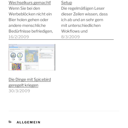
Wechselkurs gemacht!
Setup
Wenn Sie bei den
Die regelmäßigen Leser
Werbeblöcken nicht ein
dieser Zeilen wissen, dass
Bier holen gehen oder
ich ab und an sehr gern
andere menschliche
mit unterschiedlichen
Bedürfnisse befriedigen,
Wokflows und
werden Sie
16/2/2009
Werkzeugen für das Zeit-
8/3/2009
wahrscheinlich wissen,
und Selbstmanagement
was es mit dem
experimentiere.
"Wechselkurs" so auf
Nachdem ich einige
sich hat. Ich habe mir für
Wochen sehr intensiv mit
den mobilen Zugang zum
ToDoList gearbeitet habe,
Internet den USB-Stick
das den Nachteil hat,
von Fonic besorgt. Statt
nicht mit
Die Dinge mit Spicebird
einer Grundgebühr oder
Rememberthemilk
geregelt kriegen
einem Minutenpreis
zusammenarbeiten zu
30/3/2009
nutzen Sie…
können, habe ich nach
einem Setup gesucht,…
KATEGORIEN
ALLGEMEIN