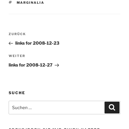
SCHLAGWÖRTER
MARGINALIA
Beitragsnavigation
Vorheriger
ZURÜCK
Beitrag
links for 2008-12-23
Nächster
WEITER
Beitrag
links for 2008-12-27
SUCHE
Suchen
Suche
nach: