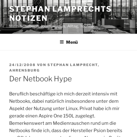
Zum
STEPHAN LAMPRECHTS
Inhalt
NOTIZEN
springen
Mein Notizbuch: Journalismus, Alltag, Technik
Menü
VERÖFFENTLICHT
24/12/2008
VON
STEPHAN LAMPRECHT,
AM
AHRENSBURG
Der Netbook Hype
Beruflich beschäftige ich mich derzeit intensiv mit
Netbooks, dabei natürlich insbesondere unter dem
Aspekt der Nutzung unter Linux. Privat habe ich mir
gerade einen Aspire One 150L zugelegt.
Bemerkenswert am Medienrauschen rund um die
Netbooks finde ich, dass der Hersteller Psion bereits