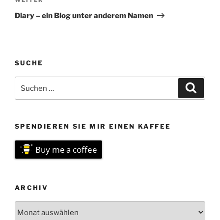
Nächster
Beitrag
Diary – ein Blog unter anderem Namen
SUCHE
Suchen
Suche
nach:
SPENDIEREN SIE MIR EINEN KAFFEE
Buy me a coffee
ARCHIV
Archiv