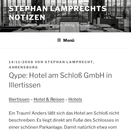
Zum
STEPHAN LAMPRECHTS
Inhalt
NOTIZEN
springen
Mein Notizbuch: Journalismus, Alltag, Technik
Menü
VERÖFFENTLICHT
14/11/2008
VON
STEPHAN LAMPRECHT,
AM
AHRENSBURG
Qype: Hotel am Schloß GmbH in
Illertissen
Illertissen
–
Hotel & Reisen
–
Hotels
Ein Traum! Anders läßt sich das Hotel am Schloß nicht
beschreiben. Es liegt direkt am Fuße des Schlosses in
einer schönen Parkanlage. Damit natürlich etwa vom