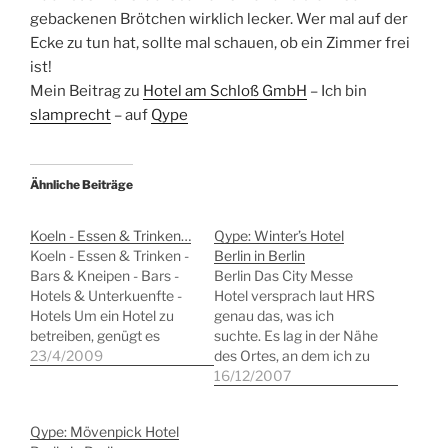
gebackenen Brötchen wirklich lecker. Wer mal auf der
Ecke zu tun hat, sollte mal schauen, ob ein Zimmer frei
ist!
Mein Beitrag zu
Hotel am Schloß GmbH
– Ich bin
slamprecht
– auf
Qype
Ähnliche Beiträge
Koeln - Essen & Trinken…
Qype: Winter’s Hotel
Koeln - Essen & Trinken -
Berlin in Berlin
Bars & Kneipen - Bars -
Berlin Das City Messe
Hotels & Unterkuenfte -
Hotel versprach laut HRS
Hotels Um ein Hotel zu
genau das, was ich
betreiben, genügt es
suchte. Es lag in der Nähe
nicht, "Hotel" an die
23/4/2009
des Ortes, an dem ich zu
Wand zu schreiben. Zu
tun hatte und gilt als
16/12/2007
einem Hotel gehört
kinderfreundlich. Die
zumindest ein Minimum
Bewertungen des Drei-
Qype: Mövenpick Hotel
an Service, auch in
Sterne-Hotels bei HRS