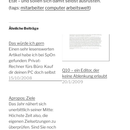
Etat – und sollen sich damit selbst ausrüsten.
(tags:
mitarbeiter
computer
arbeitswelt
)
Ähnliche Beiträge
Das würde ich gern
Einen sehr lesenswerten
Artikel habe ich bei SpOn
gefunden: Privat-
Rechner fürs Büro: Kauf
Q10 – ein Editor, der
dir deinen PC doch selbst
keine Ablenkung erlaubt
- SPIEGEL ONLINE -
15/10/2008
20/1/2009
Nachrichten -
Netzwelt.Aus meiner
Sicht ein überaus
Apropos: Ziele
nachdenkenswerter
Das Jahr nähert sich
Ansatz, oder kennen Sie
unerbittlich seiner Mitte:
nicht die
Höchste Zeit also, die
Einschränkungen, wenn
eigenen Zielsetzungen zu
Ihnen Ihr Arbeitgeber ein
überprüfen. Sind Sie noch