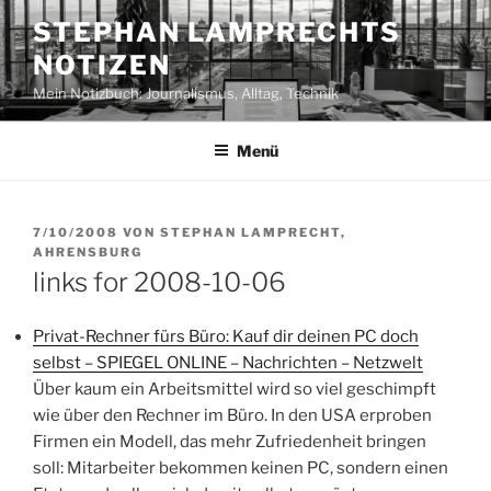
Zum
STEPHAN LAMPRECHTS
Inhalt
NOTIZEN
springen
Mein Notizbuch: Journalismus, Alltag, Technik
Menü
VERÖFFENTLICHT
7/10/2008
VON
STEPHAN LAMPRECHT,
AM
AHRENSBURG
links for 2008-10-06
Privat-Rechner fürs Büro: Kauf dir deinen PC doch
selbst – SPIEGEL ONLINE – Nachrichten – Netzwelt
Über kaum ein Arbeitsmittel wird so viel geschimpft
wie über den Rechner im Büro. In den USA erproben
Firmen ein Modell, das mehr Zufriedenheit bringen
soll: Mitarbeiter bekommen keinen PC, sondern einen