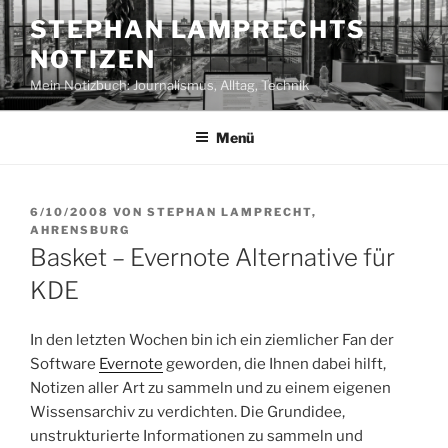
Zum
STEPHAN LAMPRECHTS
Inhalt
NOTIZEN
springen
Mein Notizbuch: Journalismus, Alltag, Technik
Menü
VERÖFFENTLICHT
6/10/2008
VON
STEPHAN LAMPRECHT,
AM
AHRENSBURG
Basket – Evernote Alternative für
KDE
In den letzten Wochen bin ich ein ziemlicher Fan der
Software
Evernote
geworden, die Ihnen dabei hilft,
Notizen aller Art zu sammeln und zu einem eigenen
Wissensarchiv zu verdichten. Die Grundidee,
unstrukturierte Informationen zu sammeln und