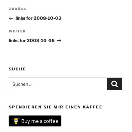
Beitragsnavigation
Vorheriger
ZURÜCK
Beitrag
links for 2008-10-03
Nächster
WEITER
Beitrag
links for 2008-10-06
SUCHE
Suchen
Suche
nach:
SPENDIEREN SIE MIR EINEN KAFFEE
Buy me a coffee